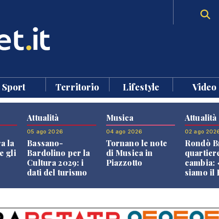
Sport
Territorio
Lifestyle
Video
Attualità
Musica
Attualità
05 ago 2026
04 ago 2026
02 ago 202
a la
Bassano-
Tornano le note
Rondò Br
e gli
Bardolino per la
di Musica in
quartier
Cultura 2029: i
Piazzotto
cambia:
dati del turismo
siamo il
aprono il
Bassano,
confronto veneto
vive ben