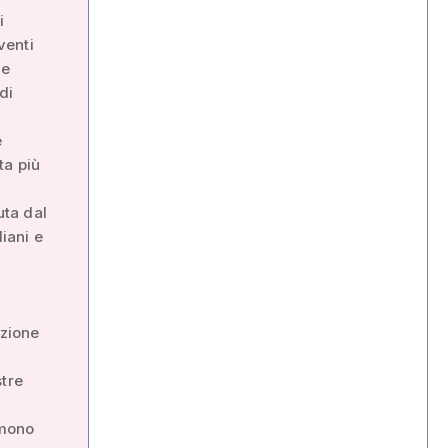
i
venti
le
di
e
ta più
uta dal
liani e
azione
stre
imono