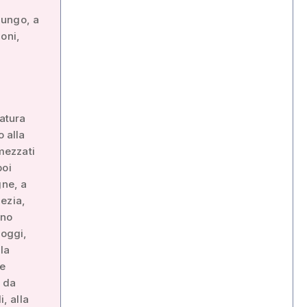
 lungo, a
oni,
l
natura
o alla
amezzati
poi
gne, a
ezia,
ono
 oggi,
la
ne
o da
, alla