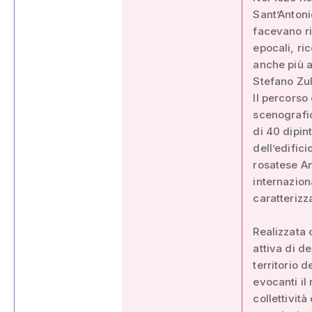
Sant’Antonio
facevano ri
epocali, ri
anche più a
Stefano Zul
Il percorso
scenografic
di 40 dipin
dell’edific
rosatese An
internazion
caratterizz
Realizzata 
attiva di d
territorio 
evocanti il
collettivit