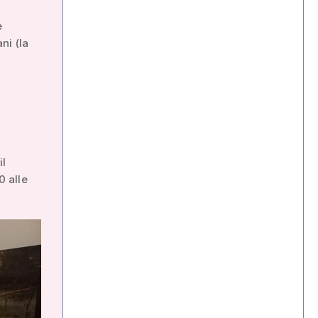
e
ni (la
il
0 alle