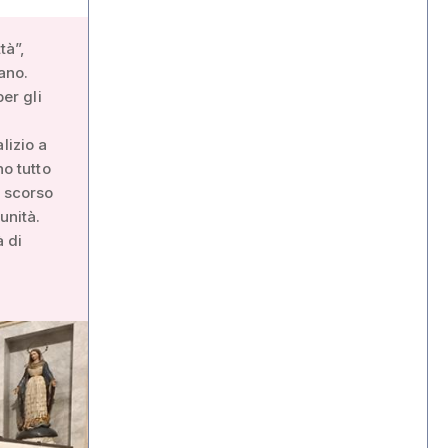
tà”,
sano.
er gli
lizio a
no tutto
o scorso
unità.
à di