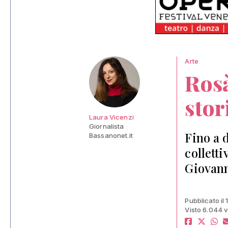
Arte
Rosà
stor
Laura Vicenzi
Giornalista
Fino a 
Bassanonet.it
collett
Giovan
Pubblicato il
Visto 6.044 v