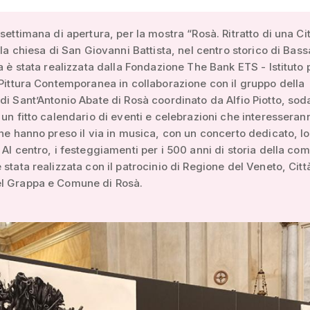
 settimana di apertura, per la mostra “Rosà. Ritratto di una Cit
ella chiesa di San Giovanni Battista, nel centro storico di Bas
va è stata realizzata dalla Fondazione The Bank ETS - Istituto p
 Pittura Contemporanea in collaborazione con il gruppo della
di Sant’Antonio Abate di Rosà coordinato da Alfio Piotto, soda
 un fitto calendario di eventi e celebrazioni che interesseran
che hanno preso il via in musica, con un concerto dedicato, l
 Al centro, i festeggiamenti per i 500 anni di storia della com
 stata realizzata con il patrocinio di Regione del Veneto, Citt
l Grappa e Comune di Rosà.