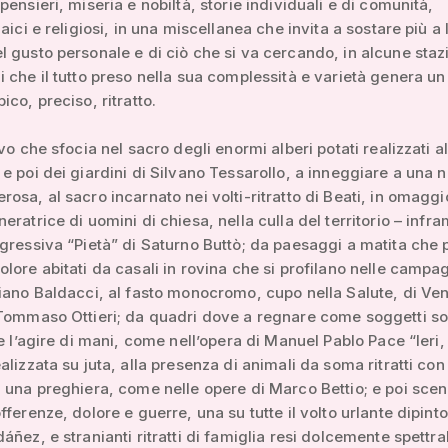
pensieri, miseria e nobiltà, storie individuali e di comunità,
aici e religiosi, in una miscellanea che invita a sostare più a
 gusto personale e di ciò che si va cercando, in alcune stazi
 che il tutto preso nella sua complessità e varietà genera un
ico, preciso, ritratto.
vo che sfocia nel sacro degli enormi alberi potati realizzati a
e poi dei giardini di Silvano Tessarollo, a inneggiare a una 
osa, al sacro incarnato nei volti-ritratto di Beati, in omaggi
eratrice di uomini di chiesa, nella culla del territorio – infr
gressiva “Pietà” di Saturno Buttò; da paesaggi a matita che 
lore abitati da casali in rovina che si profilano nelle campa
iano Baldacci, al fasto monocromo, cupo nella Salute, di Ven
 Tommaso Ottieri; da quadri dove a regnare come soggetti s
 e l’agire di mani, come nell’opera di Manuel Pablo Pace “Ieri,
alizzata su juta, alla presenza di animali da soma ritratti con 
 una preghiera, come nelle opere di Marco Bettio; e poi sce
fferenze, dolore e guerre, una su tutte il volto urlante dipint
ñez, e stranianti ritratti di famiglia resi dolcemente spettrali