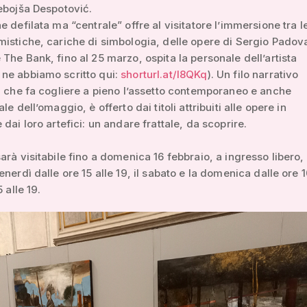
ebojša Despotović.
e defilata ma “centrale” offre al visitatore l’immersione tra l
istiche, cariche di simbologia, delle opere di Sergio Padova
The Bank, fino al 25 marzo, ospita la personale dell’artista
ne abbiamo scritto qui:
shorturl.at/l8QKq
). Un filo narrativo
, che fa cogliere a pieno l’assetto contemporaneo e anche
le dell’omaggio, è offerto dai titoli attribuiti alle opere in
 dai loro artefici: un andare frattale, da scoprire.
arà visitabile fino a domenica 16 febbraio, a ingresso libero, 
enerdì dalle ore 15 alle 19, il sabato e la domenica dalle ore 1
5 alle 19.