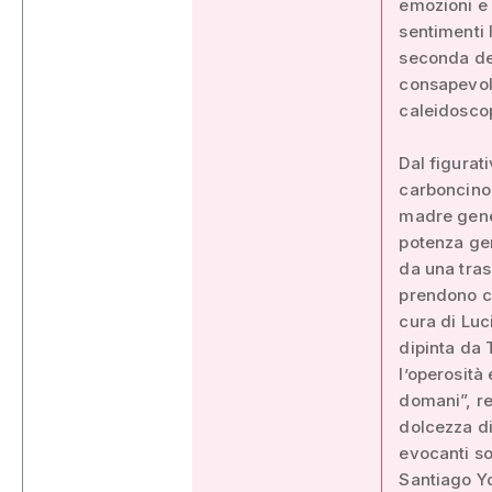
emozioni e 
sentimenti l
seconda del
consapevoli
caleidoscop
Dal figurati
carboncino 
madre gener
potenza gen
da una tras
prendono co
cura di Luc
dipinta da
l’operosità
domani”, re
dolcezza di
evocanti so
Santiago Ydá