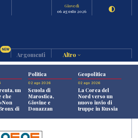
Giovedì
06 agosto 2026
NEW
Argomenti
Altro
Politica
Geopolitica
6
02 ago 2026
02 ago 2026
enta, un
Scuola di
La Corea del
e che
Marostica,
Nord verso un
 «Non
Giovine e
nuovo invio di
 Bronx di
Donazzan
truppe in Russia
 qui si
replicano alle
e»
opposizioni