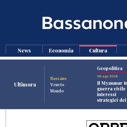
News
Economia
Cultura
Geopolitica
06 ago 2026
Bassano
Il Myanmar tr
Ultimora
Veneto
guerra civile 
Mondo
interessi
strategici dei
Paesi vicini