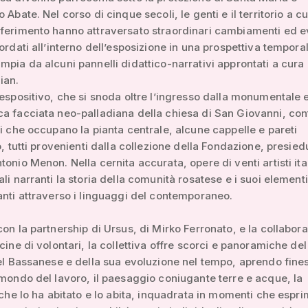
 Abate. Nel corso di cinque secoli, le genti e il territorio a cu
ferimento hanno attraversato straordinari cambiamenti ed e
cordati all’interno dell’esposizione in una prospettiva tempora
mpia da alcuni pannelli didattico-narrativi approntati a cura 
ian.
 espositivo, che si snoda oltre l’ingresso dalla monumentale 
a facciata neo-palladiana della chiesa di San Giovanni, con
ti che occupano la pianta centrale, alcune cappelle e pareti
io, tutti provenienti dalla collezione della Fondazione, presied
tonio Menon. Nella cernita accurata, opere di venti artisti ita
ali narranti la storia della comunità rosatese e i suoi elementi
anti attraverso i linguaggi del contemporaneo.
con la partnership di Ursus, di Mirko Ferronato, e la collabor
ecine di volontari, la collettiva offre scorci e panoramiche del
del Bassanese e della sua evoluzione nel tempo, aprendo fine
 mondo del lavoro, il paesaggio coniugante terre e acque, la
à che lo ha abitato e lo abita, inquadrata in momenti che espr