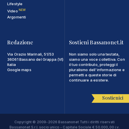
Lifestyle
NEW
Video
Argomenti
Redazione
Sostieni Bassanonet.it
Via Orazio Marinali, 51/53
Non siamo solo una testata,
36061 Bassano del Grappa (VI)
siamo una voce collettiva. Con
Italia
il tuo contributo, proteggi il
Google maps
pluralismo dell'informazione e
permetti a queste storie di
continuare a esistere.
Sostienici
Copyright © 2009-2026 Bassanonet Tutti i diritti riservati
Bassanonet S.r.l. socio unico - Capitale Sociale € 50.000,00 i.v.