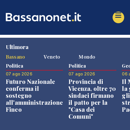
Ultimora
Bassano
Veneto
Mondo
Politica
Politica
Geo
07 ago 2026
07 ago 2026
06 
Futuro Nazionale
Provincia di
Il
conferma il
Vicenza, oltre 70
la 
sostegno
sindaci firmano
gli
all'amministrazione
il patto per la
st
Finco
"Casa dei
Pae
Comuni"