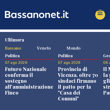
Ultimora
Bassano
Veneto
Mondo
Politica
Politica
Geo
07 ago 2026
07 ago 2026
06 
Futuro Nazionale
Provincia di
Il
conferma il
Vicenza, oltre 70
la 
sostegno
sindaci firmano
gli
all'amministrazione
il patto per la
st
Finco
"Casa dei
Pae
Comuni"