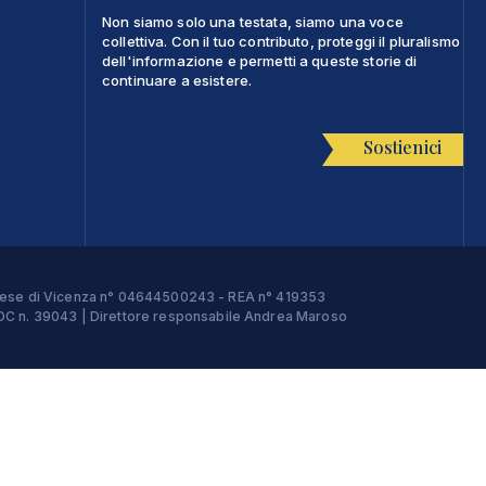
Non siamo solo una testata, siamo una voce
collettiva. Con il tuo contributo, proteggi il pluralismo
dell'informazione e permetti a queste storie di
continuare a esistere.
Sostienici
Imprese di Vicenza n° 04644500243 - REA n° 419353
e ROC n. 39043 | Direttore responsabile Andrea Maroso