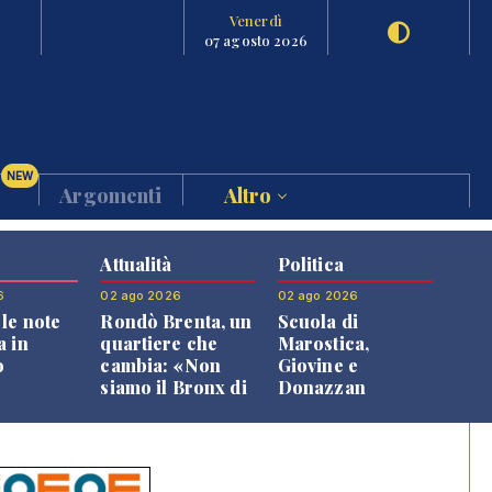
Venerdì
07 agosto 2026
NEW
Argomenti
Altro
Attualità
Politica
6
02 ago 2026
02 ago 2026
le note
Rondò Brenta, un
Scuola di
a in
quartiere che
Marostica,
o
cambia: «Non
Giovine e
siamo il Bronx di
Donazzan
Bassano, qui si
replicano alle
vive bene»
opposizioni