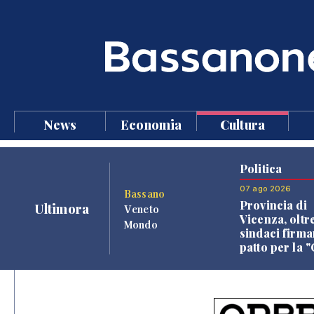
News
Economia
Cultura
Politica
07 ago 2026
Bassano
Provincia di
Ultimora
Veneto
Vicenza, oltr
Mondo
sindaci firma
patto per la 
dei Comuni"