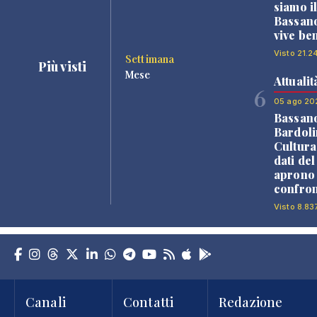
siamo i
Bassano
vive be
Visto 21.2
Settimana
Più visti
Mese
Attualit
6
05 ago 20
Bassan
Bardoli
Cultura
dati de
aprono 
confron
Visto 8.83
Canali
Contatti
Redazione