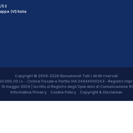
1/53
ppa (VI) Italia
Copyright © 2009-2026 Bassanonet Tutti i diritti riservati
 € 50.000,00 i.v. - Codice Fiscale e Partita IVA 04644500243 - Registro 
el 10 maggio 2006 | Iscritto al Registro degli Operatori di Comunicazion
Informativa Privacy
Cookie Policy
Copyright & Disclaimer