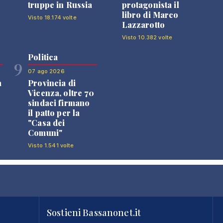
truppe in Russia
protagonista il
libro di Marco
Visto 18.174 volte
Lazzarotto
Visto 10.382 volte
Politica
9
07 ago 2026
a
Provincia di
Vicenza, oltre 70
sindaci firmano
il patto per la
"Casa dei
Comuni"
Visto 1.541 volte
Sostieni Bassanonet.it