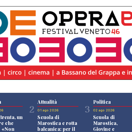
à
Attualità
Politica
2
3
26
01 ago 2026
02 ago 2026
renta, un
Scuola di
Scuola di
re che
Marostica e rotta
Marostica,
: «Non
balcanica: per il
Giovine e