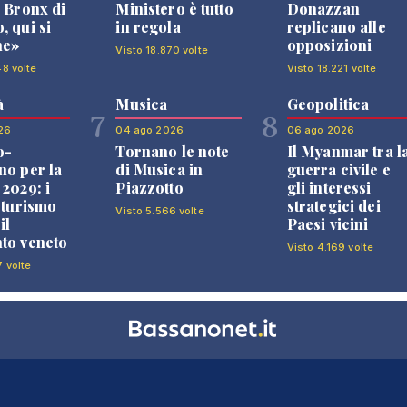
l Bronx di
Ministero è tutto
Donazzan
, qui si
in regola
replicano alle
ne»
opposizioni
Visto 18.870 volte
48 volte
Visto 18.221 volte
à
Musica
Geopolitica
7
8
26
04 ago 2026
06 ago 2026
o-
Tornano le note
Il Myanmar tra l
no per la
di Musica in
guerra civile e
 2029: i
Piazzotto
gli interessi
l turismo
strategici dei
Visto 5.566 volte
il
Paesi vicini
to veneto
Visto 4.169 volte
7 volte