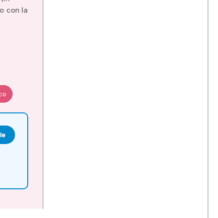
o con la
co
le