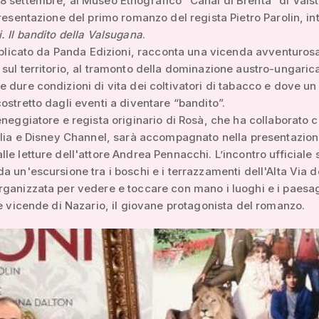
 settembre, al Museo Etnografico “Canal di Brenta” di Vals
presentazione del primo romanzo del regista Pietro Parolin, int
. Il bandito della Valsugana
.
ubblicato da Panda Edizioni, racconta una vicenda avventuros
sul territorio, al tramonto della dominazione austro-ungaric
 dure condizioni di vita dei coltivatori di tabacco e dove un
ostretto dagli eventi a diventare “bandito”.
eneggiatore e regista originario di Rosà, che ha collaborato c
alia e Disney Channel, sarà accompagnato nella presentazion
le letture dell'attore Andrea Pennacchi. L’incontro ufficiale 
a un'escursione tra i boschi e i terrazzamenti dell'Alta Via d
ganizzata per vedere e toccare con mano i luoghi e i paesa
le vicende di Nazario, il giovane protagonista del romanzo.