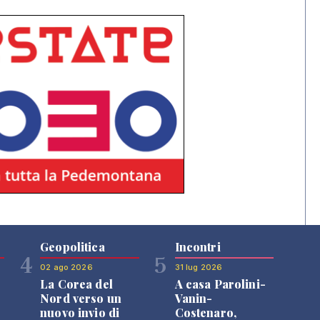
Geopolitica
Incontri
4
5
02 ago 2026
31 lug 2026
La Corea del
A casa Parolini-
Nord verso un
Vanin-
nuovo invio di
Costenaro,