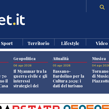
Sport
Territorio
Lifestyle
Video
Geopolitica
Attualità
Musica
06 ago 2026
05 ago 2026
04 ago 202
Il Myanmar tra la
Bassano-
Tornano 
e 70
guerra civile e gli
Bardolino per la
di Music
no il
interessi
Cultura 2029: i
Piazzott
"Casa
strategici dei
dati del turismo
Paesi vicini
aprono il
confronto veneto