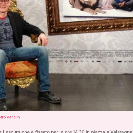
etro Parolin
er l'escursione è fissato per le ore 14.30 in piazza a Valstagna 