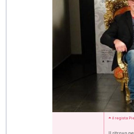
il regista Pi
Il ritrovo p