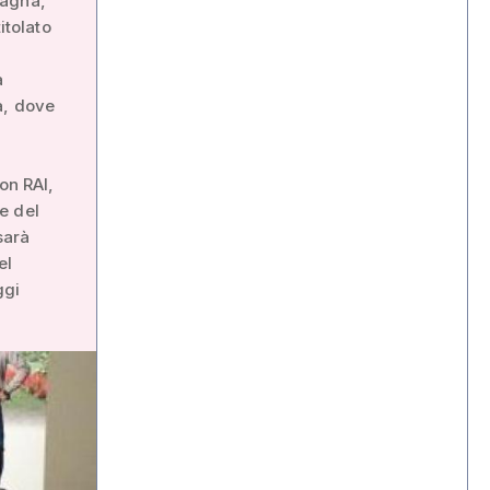
tagna,
itolato
a
a, dove
on RAI,
e del
sarà
el
ggi