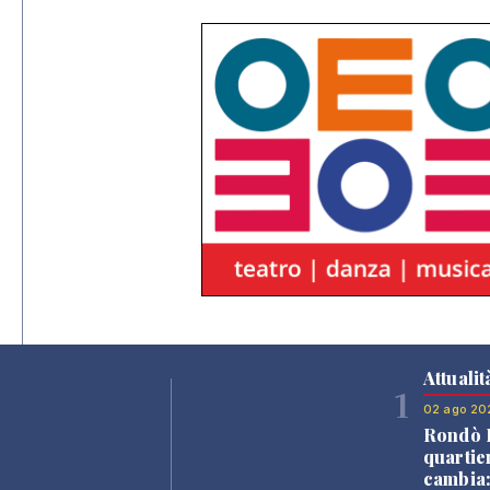
Attualit
1
02 ago 20
Rondò B
quartie
cambia