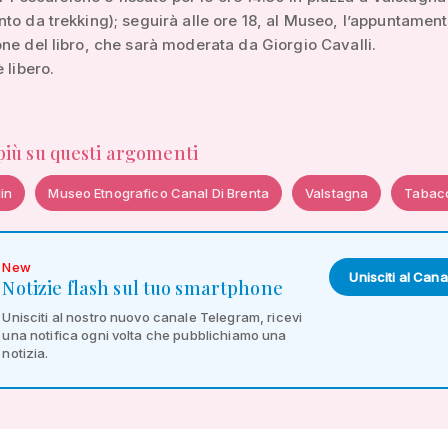
to da trekking); seguirà alle ore 18, al Museo, l’appuntament
ne del libro, che sarà moderata da Giorgio Cavalli.
 libero.
 più su questi argomenti
lin
Museo Etnografico Canal Di Brenta
Valstagna
Tabac
New
Unisciti al Cana
Notizie flash sul tuo smartphone
Unisciti al nostro nuovo canale Telegram, ricevi
una notifica ogni volta che pubblichiamo una
notizia.