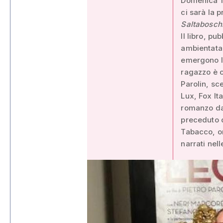
Domenica 18
ci sarà la 
Saltaboschi
Il libro, p
ambientata 
emergono le
ragazzo è c
Parolin, sc
Lux, Fox It
romanzo dal
preceduto d
Tabacco, or
narrati nel