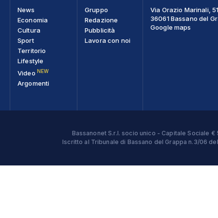
News
Gruppo
Via Orazio Marinali, 5
36061 Bassano del Gra
Economia
Redazione
Google maps
Cultura
Pubblicità
Sport
Lavora con noi
Territorio
Lifestyle
NEW
Video
Argomenti
Bassanonet S.r.l. socio unico - Capitale Sociale
Iscritto al Tribunale di Bassano del Grappa n.3/06 d