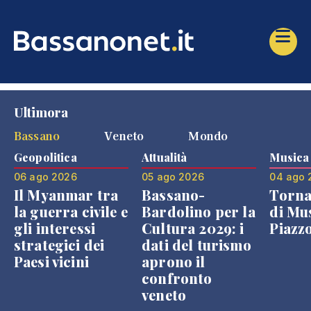
Ultimora
Bassano
Veneto
Mondo
Geopolitica
Attualità
Musica
06 ago 2026
05 ago 2026
04 ago 
Il Myanmar tra
Bassano-
Torna
la guerra civile e
Bardolino per la
di Mus
gli interessi
Cultura 2029: i
Piazz
strategici dei
dati del turismo
Paesi vicini
aprono il
confronto
veneto