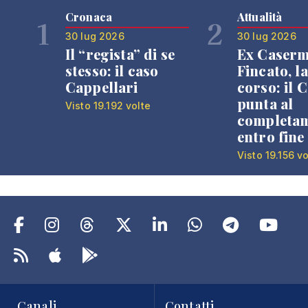
Cronaca
Attualità
1
2
30 lug 2026
30 lug 2026
Il “regista” di se
Ex Caser
stesso: il caso
Fincato, la
Cappellari
corso: il
punta al
Visto 19.192 volte
completa
entro fine
Visto 19.156 vo
Canali
Contatti