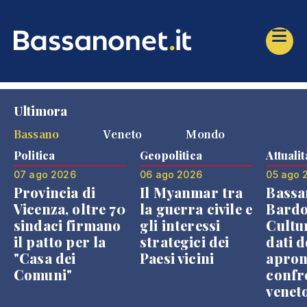
Ultimora
Bassano
Veneto
Mondo
Politica
Geopolitica
Attualit
07 ago 2026
06 ago 2026
05 ago 
Provincia di
Il Myanmar tra
Bassa
Vicenza, oltre 70
la guerra civile e
Bardo
sindaci firmano
gli interessi
Cultur
il patto per la
strategici dei
dati d
"Casa dei
Paesi vicini
apron
Comuni"
confr
venet