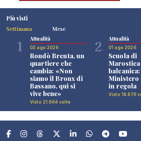
Più visti
Settimana
Mese
Attualità
Attualità
1
2
02 ago 2026
01 ago 2026
Rondò Brenta, un
Scuola di
quartiere che
Marostica 
cambia: «Non
balcanica: 
siamo il Bronx di
Ministero 
Bassano, qui si
in regola
vive bene»
Visto 18.876 v
Visto 21.664 volte