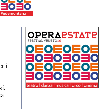
r i
si,
ca