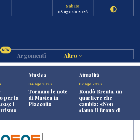
Sabato
08 agosto 2026
NEW
Argomenti
Altro
Musica
Attualità
6
04 ago 2026
02 ago 2026
-
Tornano le note
Rondò Brenta, un
o per la
di Musica in
quartiere che
029: i
Piazzotto
cambia: «Non
turismo
siamo il Bronx di
l
Bassano, qui si
o veneto
vive bene»