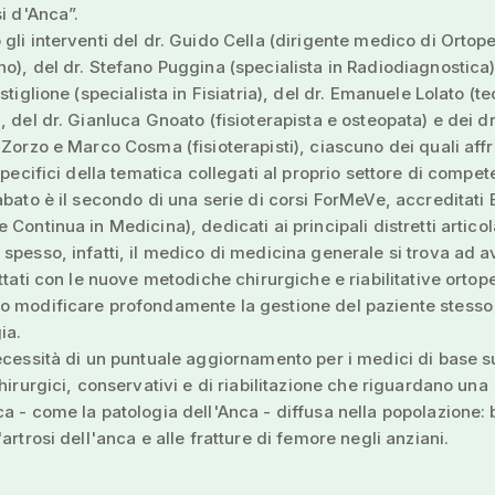
si d'Anca”.
gli interventi del dr. Guido Cella (dirigente medico di Ortope
o), del dr. Stefano Puggina (specialista in Radiodiagnostica),
stiglione (specialista in Fisiatria), del dr. Emanuele Lolato (t
, del dr. Gianluca Gnoato (fisioterapista e osteopata) e dei dr
 Zorzo e Marco Cosma (fisioterapisti), ciascuno dei quali aff
 specifici della tematica collegati al proprio settore di compet
abato è il secondo di una serie di corsi ForMeVe, accreditati
Continua in Medicina), dedicati ai principali distretti articol
spesso, infatti, il medico di medicina generale si trova ad a
attati con le nuove metodiche chirurgiche e riabilitative ortop
o modificare profondamente la gestione del paziente stesso 
ia.
ecessità di un puntuale aggiornamento per i medici di base s
chirurgici, conservativi e di riabilitazione che riguardano una
a - come la patologia dell'Anca - diffusa nella popolazione: 
artrosi dell'anca e alle fratture di femore negli anziani.