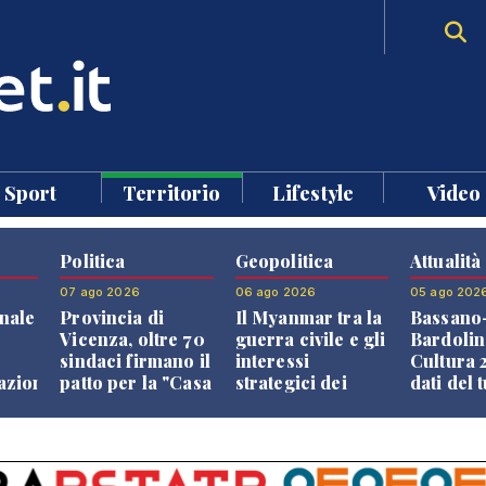
Sport
Territorio
Lifestyle
Video
Politica
Geopolitica
Attualità
07 ago 2026
06 ago 2026
05 ago 202
nale
Provincia di
Il Myanmar tra la
Bassano
Vicenza, oltre 70
guerra civile e gli
Bardolin
sindaci firmano il
interessi
Cultura 2
razione
patto per la "Casa
strategici dei
dati del 
dei Comuni"
Paesi vicini
aprono i
confront