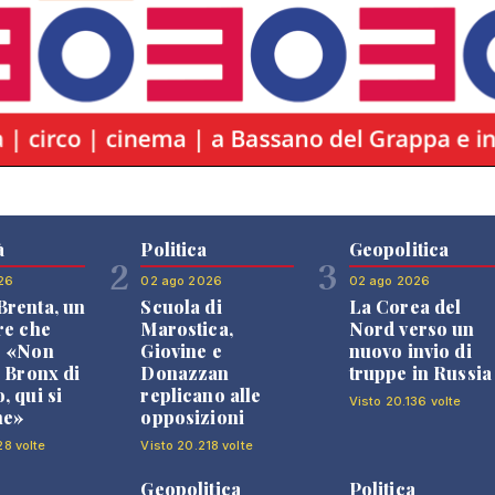
à
Politica
Geopolitica
2
3
26
02 ago 2026
02 ago 2026
renta, un
Scuola di
La Corea del
re che
Marostica,
Nord verso un
: «Non
Giovine e
nuovo invio di
l Bronx di
Donazzan
truppe in Russia
, qui si
replicano alle
Visto 20.136 volte
ne»
opposizioni
28 volte
Visto 20.218 volte
Geopolitica
Politica