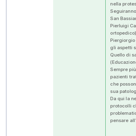
nella prote
Seguiranno 
San Bassian
Pierluigi Ca
ortopedico)
Piergiorgio
gli aspetti
Quello di s
(Educazione 
Sempre più 
pazienti tr
che posson
sua patolog
Da qui la n
protocolli 
problematic
pensare all'