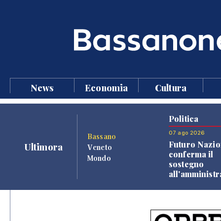
News
Economia
Cultura
Politica
07 ago 2026
Bassano
Futuro Nazio
Ultimora
Veneto
conferma il
Mondo
sostegno
all'amminist
Finco