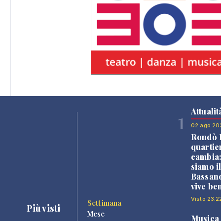
Attualit
1
02 ago 20
Rondò B
quartie
cambia
siamo i
Bassano
vive be
Visto 23.2
Settimana
Più visti
Mese
Musica