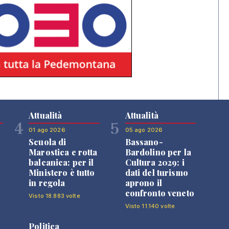
Attualità
Attualità
4
5
01 ago 2026
05 ago 2026
Scuola di
Bassano-
Marostica e rotta
Bardolino per la
balcanica: per il
Cultura 2029: i
Ministero è tutto
dati del turismo
in regola
aprono il
confronto veneto
Visto 18.883 volte
Visto 11.140 volte
Politica