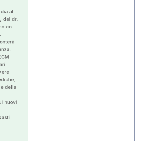
dia al
 del dr.
ecnico
.
ronterà
enza.
 ECM
ari.
vere
ediche,
e della
ui nuovi
basti