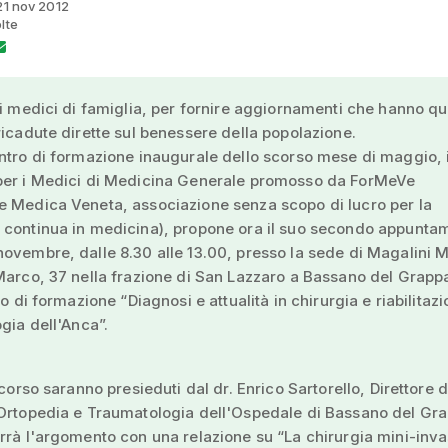
 21 nov 2012
lte
ai medici di famiglia, per fornire aggiornamenti che hanno qu
ricadute dirette sul benessere della popolazione.
ntro di formazione inaugurale dello scorso mese di maggio, 
per i Medici di Medicina Generale promosso da ForMeVe
e Medica Veneta, associazione senza scopo di lucro per la
 continua in medicina), propone ora il suo secondo appunta
ovembre, dalle 8.30 alle 13.00, presso la sede di Magalini 
Marco, 37 nella frazione di San Lazzaro a Bassano del Grappa
so di formazione “Diagnosi e attualità in chirurgia e riabilitaz
ogia dell'Anca”.
 corso saranno presieduti dal dr. Enrico Sartorello, Direttore d
 Ortopedia e Traumatologia dell'Ospedale di Bassano del Gr
rrà l'argomento con una relazione su “La chirurgia mini-inva