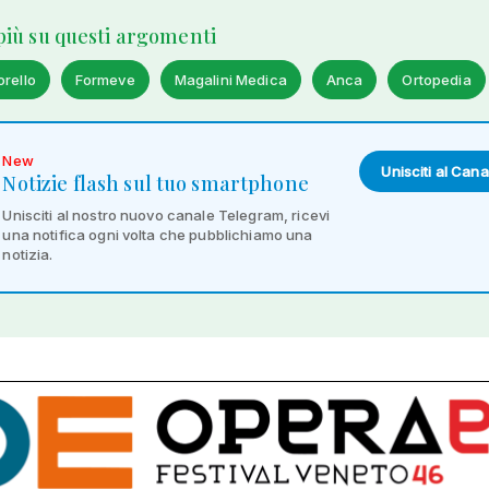
 più su questi argomenti
orello
Formeve
Magalini Medica
Anca
Ortopedia
New
Unisciti al Cana
Notizie flash sul tuo smartphone
Unisciti al nostro nuovo canale Telegram, ricevi
una notifica ogni volta che pubblichiamo una
notizia.