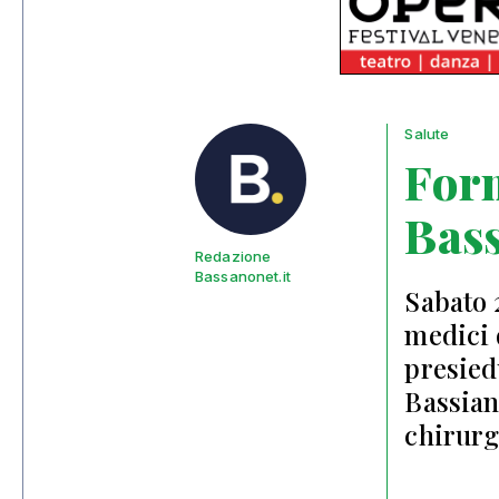
Salute
For
Bass
Redazione
Bassanonet.it
Sabato 
medici 
presied
Bassiano
chirurgi