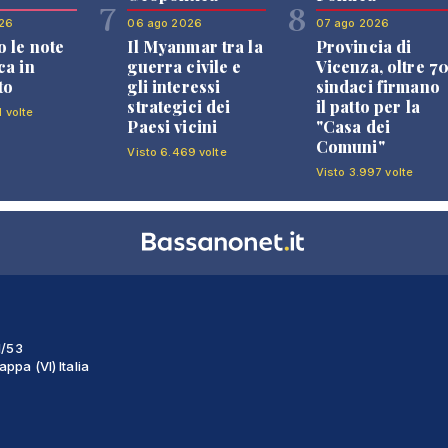
7
8
26
06 ago 2026
07 ago 2026
 le note
Il Myanmar tra la
Provincia di
ca in
guerra civile e
Vicenza, oltre 7
to
gli interessi
sindaci firmano
strategici dei
il patto per la
1 volte
Paesi vicini
"Casa dei
Comuni"
Visto 6.469 volte
Visto 3.997 volte
1/53
ppa (VI) Italia