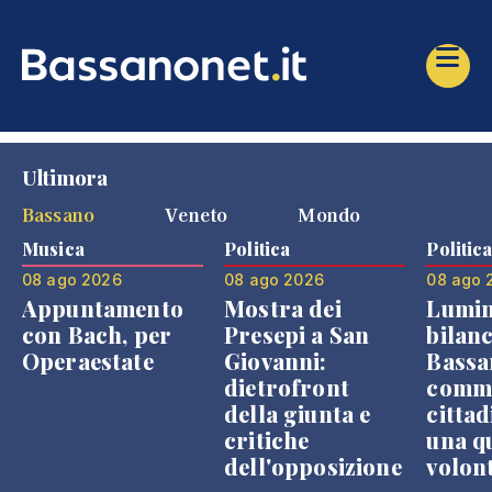
Ultimora
Bassano
Veneto
Mondo
Musica
Politica
Politic
08 ago 2026
08 ago 2026
08 ago 
Appuntamento
Mostra dei
Lumin
con Bach, per
Presepi a San
bilanc
Operaestate
Giovanni:
Bassa
dietrofront
comme
della giunta e
cittad
critiche
una q
dell'opposizione
volon