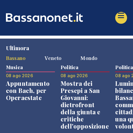
Ultimora
Bassano
Veneto
Mondo
Musica
Politica
Politic
08 ago 2026
08 ago 2026
08 ago 
Appuntamento
Mostra dei
Lumin
con Bach, per
Presepi a San
bilanc
Operaestate
Giovanni:
Bassa
dietrofront
comme
della giunta e
cittad
critiche
una q
dell'opposizione
volon