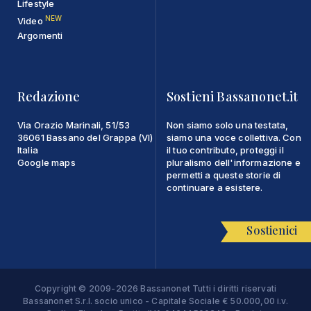
Lifestyle
NEW
Video
Argomenti
Redazione
Sostieni Bassanonet.it
Via Orazio Marinali, 51/53
Non siamo solo una testata,
36061 Bassano del Grappa (VI)
siamo una voce collettiva. Con
Italia
il tuo contributo, proteggi il
Google maps
pluralismo dell'informazione e
permetti a queste storie di
continuare a esistere.
Sostienici
Copyright © 2009-2026 Bassanonet Tutti i diritti riservati
Bassanonet S.r.l. socio unico - Capitale Sociale € 50.000,00 i.v.