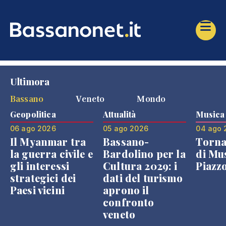
Ultimora
Bassano
Veneto
Mondo
Geopolitica
Attualità
Musica
06 ago 2026
05 ago 2026
04 ago 
Il Myanmar tra
Bassano-
Torna
la guerra civile e
Bardolino per la
di Mus
gli interessi
Cultura 2029: i
Piazz
strategici dei
dati del turismo
Paesi vicini
aprono il
confronto
veneto