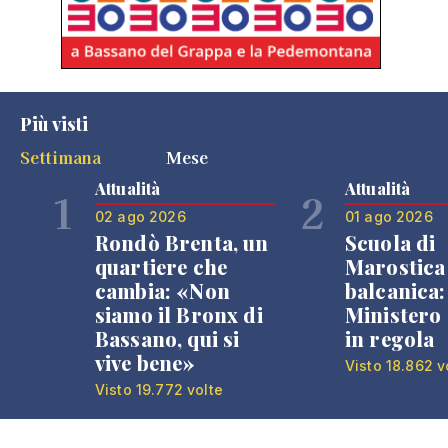
Più visti
Settimana
Mese
Attualità
Attualità
1
2
02 ago 2026
01 ago 2026
Rondò Brenta, un
Scuola di
quartiere che
Marostica 
cambia: «Non
balcanica: 
siamo il Bronx di
Ministero 
Bassano, qui si
in regola
vive bene»
Visto 18.862 v
Visto 19.772 volte