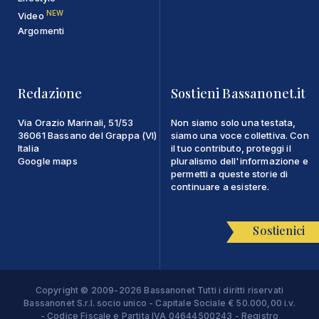
NEW
Video
Argomenti
Redazione
Sostieni Bassanonet.it
Via Orazio Marinali, 51/53
Non siamo solo una testata,
36061 Bassano del Grappa (VI)
siamo una voce collettiva. Con
Italia
il tuo contributo, proteggi il
Google maps
pluralismo dell'informazione e
permetti a queste storie di
continuare a esistere.
Sostienici
Copyright © 2009-2026 Bassanonet Tutti i diritti riservati
Bassanonet S.r.l. socio unico - Capitale Sociale € 50.000,00 i.v.
- Codice Fiscale e Partita IVA 04644500243 - Registro