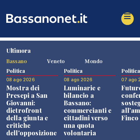
Ultimora
Bassano
Veneto
Mondo
Politica
Politica
Politic
08 ago 2026
08 ago 2026
07 ago 
Mostra dei
Luminarie e
Futur
Presepi a San
bilancio a
confe
Giovanni:
Bassano:
soste
dietrofront
commercianti e
all'a
della giunta e
cittadini verso
Finco
critiche
una quota
dell'opposizione
volontaria