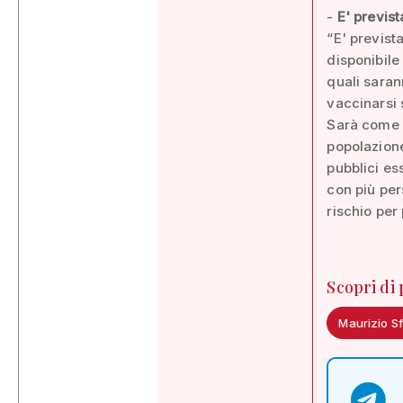
-
E' previs
“E' previst
disponibile 
quali sarann
vaccinarsi 
Sarà come s
popolazione
pubblici ess
con più per
rischio per 
Scopri di
Maurizio Sf