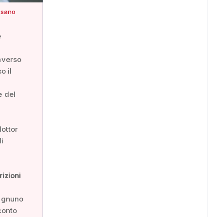
assano
è
averso
o il
e del
dottor
i
rizioni
 Ognuno
conto