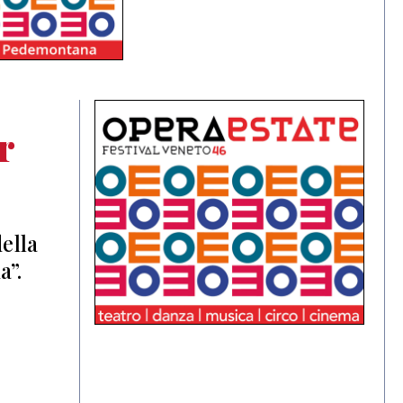
r
ella
a”.
l