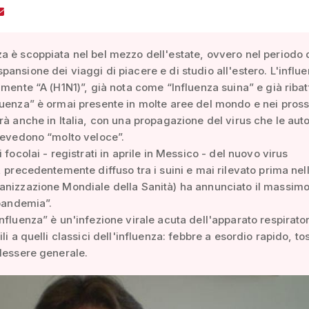
 è scoppiata nel bel mezzo dell'estate, ovvero nel periodo 
ansione dei viaggi di piacere e di studio all'estero. L'influe
amente “A (H1N1)”, già nota come “Influenza suina” e già riba
uenza” è ormai presente in molte aree del mondo e nei pross
rà anche in Italia, con una propagazione del virus che le auto
revedono “molto veloce”.
 focolai - registrati in aprile in Messico - del nuovo virus
, precedentemente diffuso tra i suini e mai rilevato prima ne
nizzazione Mondiale della Sanità) ha annunciato il massimo 
 pandemia”.
nfluenza” è un'infezione virale acuta dell'apparato respirato
li a quelli classici dell'influenza: febbre a esordio rapido, t
lessere generale.