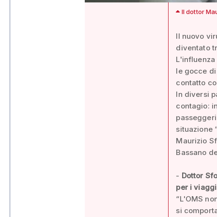
Il dottor Ma
Il nuovo vi
diventato t
L'influenza
le gocce di
contatto co
In diversi 
contagio: i
passeggeri 
situazione 
Maurizio Sf
Bassano de
-
Dottor Sfo
per i viagg
“L'OMS non 
si comport