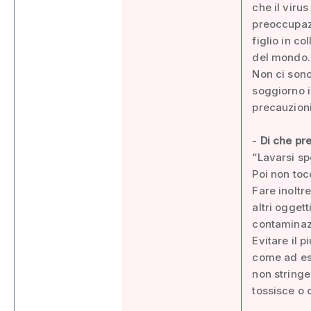
che il viru
preoccupaz
figlio in co
del mondo. 
Non ci sono
soggiorno i
precauzioni
-
Di che pre
“Lavarsi sp
Poi non toc
Fare inoltr
altri ogget
contaminaz
Evitare il p
come ad ese
non stringe
tossisce o 