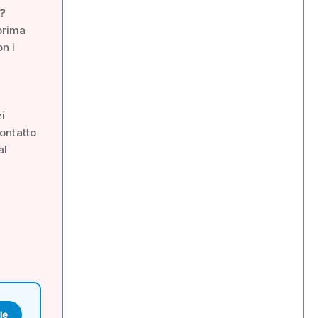
?
 prima
on i
i
contatto
al
le