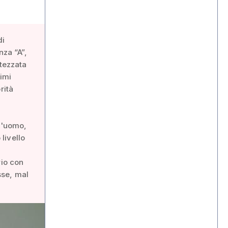
di
nza “A”,
ttezzata
imi
rità
ll'uomo,
livello
rio con
osse, mal