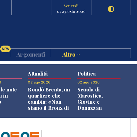
Venerdì
07 agosto 2026
NEW
Argomenti
Altro
Attualità
Politica
6
02 ago 2026
02 ago 2026
le note
Rondò Brenta, un
Scuola di
a in
quartiere che
Marostica,
o
cambia: «Non
Giovine e
siamo il Bronx di
Donazzan
Bassano, qui si
replicano alle
vive bene»
opposizioni