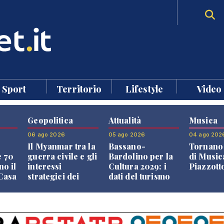
Sport
Territorio
Lifestyle
Video
Geopolitica
Attualità
Musica
06 ago 2026
05 ago 2026
04 ago 202
Il Myanmar tra la
Bassano-
Tornano 
e 70
guerra civile e gli
Bardolino per la
di Music
no il
interessi
Cultura 2029: i
Piazzott
"Casa
strategici dei
dati del turismo
Paesi vicini
aprono il
confronto veneto