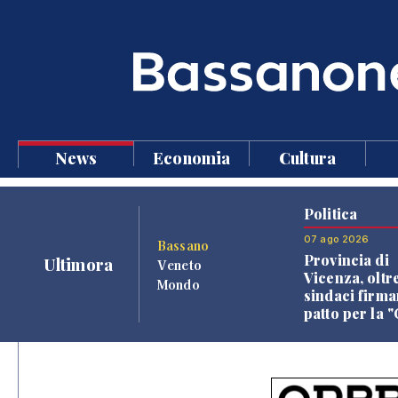
News
Economia
Cultura
Politica
07 ago 2026
Bassano
Provincia di
Ultimora
Veneto
Vicenza, oltr
Mondo
sindaci firma
patto per la 
dei Comuni"