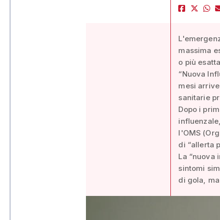
L'emergenza
massima esp
o più esatt
“Nuova Infl
mesi arrive
sanitarie p
Dopo i primi
influenzale
l'OMS (Orga
di “allerta
La “nuova i
sintomi simi
di gola, ma