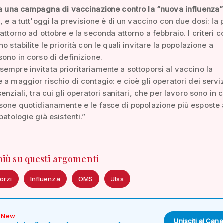
ta una campagna di vaccinazione contro la “nuova influenza”
a, e a tutt'oggi la previsione è di un vaccino con due dosi: la
attorno ad ottobre e la seconda attorno a febbraio. I criteri c
o stabilite le priorità con le quali invitare la popolazione a
sono in corso di definizione.
empre invitata prioritariamente a sottoporsi al vaccino la
 a maggior rischio di contagio: e cioè gli operatori dei serviz
enziali, tra cui gli operatori sanitari, che per lavoro sono in 
sone quotidianamente e le fasce di popolazione più esposte 
patologie già esistenti.”
 più su questi argomenti
orzi
Influenza
OMS
Ulss
New
Unisciti al Cana