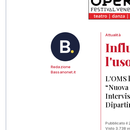
Attualità
Infl
l'us
Redazione
Bassanonet.it
L'OMS l
“Nuova 
Intervis
Diparti
Pubblicato il
Visto 3.738 v