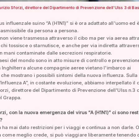
urizio Sforzi, direttore del Dipartimento di Prevenzione dell'Ulss 3 di B
rus influenzale suino “A (H1N1)” si è ora adattato all'uomo ed 
rasmissibile da persona a persona.
 non viene trasmessa attraverso il cibo ma per via aerea attr
 chi tossisce o starnutisce, e anche per via indiretta attravers
n mani contaminate dalle secrezioni respiratorie.
paesi del mondo sono in atto misure di controllo e prevenzion
n Inghilterra alcune compagnie aeree vietano l'imbarco ai
che mostrano i possibili sintomi della nuova influenza. Sulla
“Influenza A”, in costante evoluzione, abbiamo interpellato il 
orzi, direttore del Dipartimento di Prevenzione dell'Ulss n.3 d
l Grappa.
rzi, con la nuova emergenza del virus “A (H1N1)” ci sono rest
i?
ha mai dato restrizioni per i viaggi e continua a non darle.
a come meglio crede, si può viaggiare liberamente tenendo 