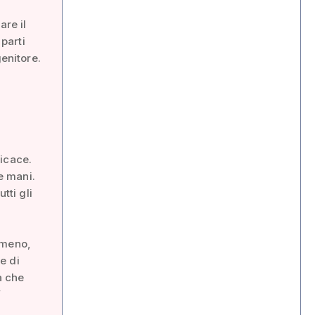
re il
 parti
genitore.
ficace.
le mani.
tti gli
a meno,
e di
a che
”