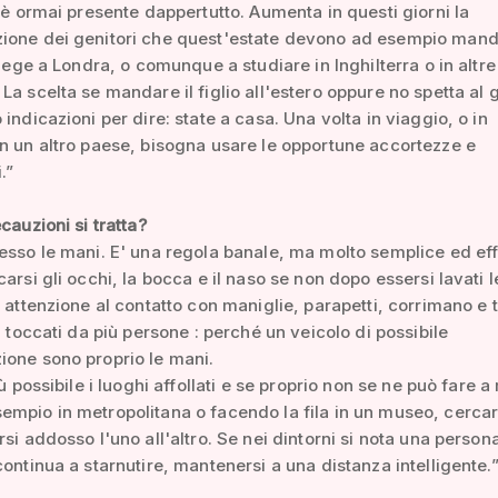
s è ormai presente dappertutto. Aumenta in questi giorni la
ione dei genitori che quest'estate devono ad esempio manda
llege a Londra, o comunque a studiare in Inghilterra o in altre
La scelta se mandare il figlio all'estero oppure no spetta al 
 indicazioni per dire: state a casa. Una volta in viaggio, o in
n un altro paese, bisogna usare le opportune accortezze e
.”
cauzioni si tratta?
esso le mani. E' una regola banale, ma molto semplice ed ef
carsi gli occhi, la bocca e il naso se non dopo essersi lavati 
e attenzione al contatto con maniglie, parapetti, corrimano e tu
ti toccati da più persone : perché un veicolo di possibile
ione sono proprio le mani.
iù possibile i luoghi affollati e se proprio non se ne può fare 
mpio in metropolitana o facendo la fila in un museo, cercar
rsi addosso l'uno all'altro. Se nei dintorni si nota una person
continua a starnutire, mantenersi a una distanza intelligente.