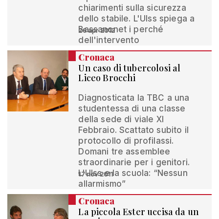
chiarimenti sulla sicurezza
dello stabile. L'Ulss spiega a
Bassanonet i perché
26 apr 2012
dell'intervento
Cronaca
Un caso di tubercolosi al
Liceo Brocchi
Diagnosticata la TBC a una
studentessa di una classe
della sede di viale XI
Febbraio. Scattato subito il
protocollo di profilassi.
Domani tre assemblee
straordinarie per i genitori.
L'Ulss e la scuola: “Nessun
17 nov 2011
allarmismo”
Cronaca
La piccola Ester uccisa da un