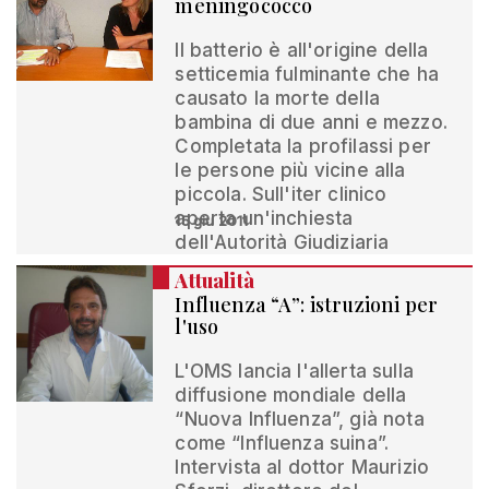
meningococco
Il batterio è all'origine della
setticemia fulminante che ha
causato la morte della
bambina di due anni e mezzo.
Completata la profilassi per
le persone più vicine alla
piccola. Sull'iter clinico
aperta un'inchiesta
15 giu 2011
dell'Autorità Giudiziaria
Attualità
Influenza “A”: istruzioni per
l'uso
L'OMS lancia l'allerta sulla
diffusione mondiale della
“Nuova Influenza”, già nota
come “Influenza suina”.
Intervista al dottor Maurizio