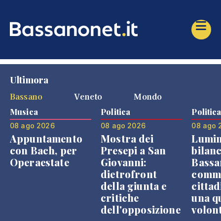
Ultimora
Bassano
Veneto
Mondo
Musica
Politica
Politic
08 ago 2026
08 ago 2026
08 ago 
Appuntamento
Mostra dei
Lumin
con Bach, per
Presepi a San
bilanc
Operaestate
Giovanni:
Bassa
dietrofront
comme
della giunta e
cittad
critiche
una q
dell'opposizione
volon