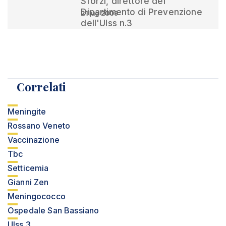
Sforzi, direttore del
Dipartimento di Prevenzione
21 lug 2009
dell'Ulss n.3
Correlati
Meningite
Rossano Veneto
Vaccinazione
Tbc
Setticemia
Gianni Zen
Meningococco
Ospedale San Bassiano
Ulss 3