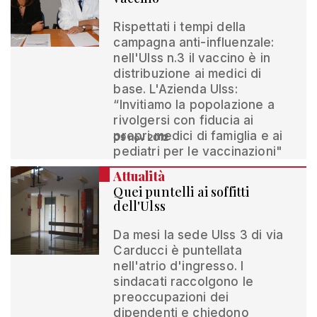
Rispettati i tempi della
campagna anti-influenzale:
nell'Ulss n.3 il vaccino è in
distribuzione ai medici di
base. L'Azienda Ulss:
“Invitiamo la popolazione a
rivolgersi con fiducia ai
propri medici di famiglia e ai
09 nov 2012
pediatri per le vaccinazioni"
Attualità
Quei puntelli ai soffitti
dell'Ulss
Da mesi la sede Ulss 3 di via
Carducci è puntellata
nell'atrio d'ingresso. I
sindacati raccolgono le
preoccupazioni dei
dipendenti e chiedono