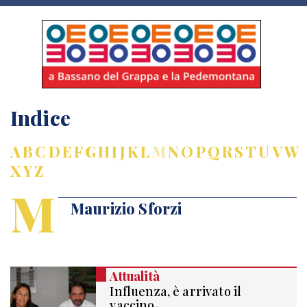
Indice
A
B
C
D
E
F
G
H
I
J
K
L
M
N
O
P
Q
R
S
T
U
V
W
X
Y
Z
M
Maurizio Sforzi
Attualità
Influenza, è arrivato il
vaccino