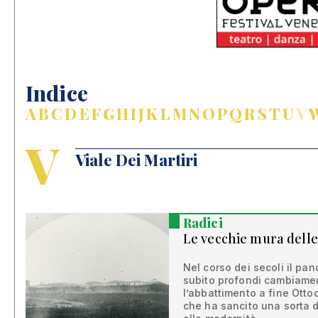
Indice
A
B
C
D
E
F
G
H
I
J
K
L
M
N
O
P
Q
R
S
T
U
V
V
Viale Dei Martiri
Radici
Le vecchie mura delle
Nel corso dei secoli il p
subito profondi cambiamenti:
l’abbattimento a fine Otto
che ha sancito una sorta d