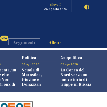
Giovedì
06 agosto 2026
NEW
Argomenti
Altro
Politica
Geopolitica
6
02 ago 2026
02 ago 2026
enta, un
Scuola di
La Corea del
e che
Marostica,
Nord verso un
 «Non
Giovine e
nuovo invio di
 Bronx di
Donazzan
truppe in Russia
 qui si
replicano alle
e»
opposizioni