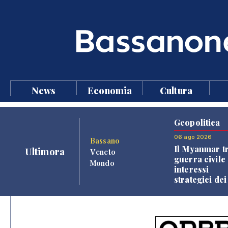
News
Economia
Cultura
Geopolitica
06 ago 2026
Bassano
Il Myanmar tr
Ultimora
Veneto
guerra civile 
Mondo
interessi
strategici dei
Paesi vicini