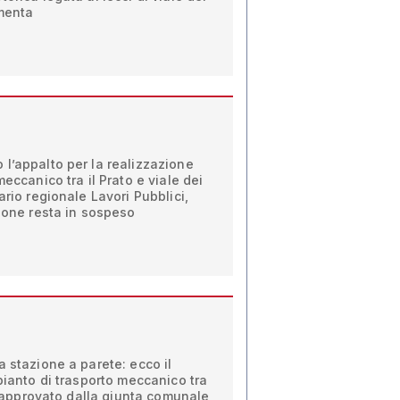
mmenta
l’appalto per la realizzazione
meccanico tra il Prato e viale dei
ario regionale Lavori Pubblici,
tione resta in sospeso
a stazione a parete: ecco il
pianto di trasporto meccanico tra
i, approvato dalla giunta comunale