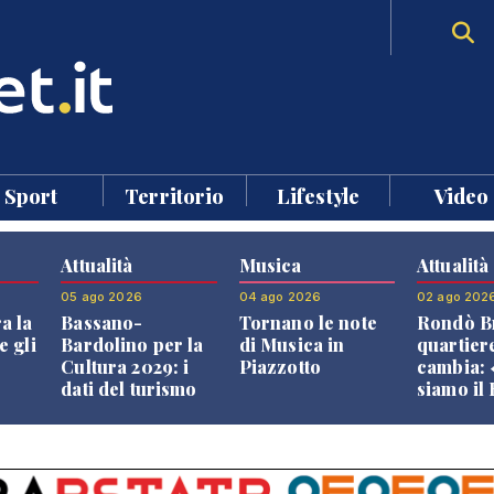
Sport
Territorio
Lifestyle
Video
Attualità
Musica
Attualità
05 ago 2026
04 ago 2026
02 ago 202
a la
Bassano-
Tornano le note
Rondò Br
e gli
Bardolino per la
di Musica in
quartier
Cultura 2029: i
Piazzotto
cambia:
dati del turismo
siamo il
aprono il
Bassano,
confronto veneto
vive ben