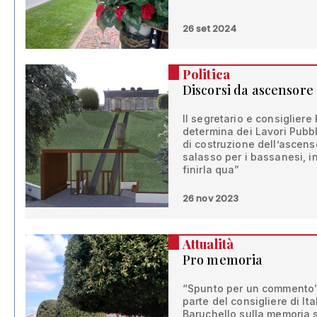
26 set 2024
Politica
Discorsi da ascensore
Il segretario e consigliere
determina dei Lavori Pubbli
di costruzione dell’ascenso
salasso per i bassanesi, i
finirla qua”
26 nov 2023
Attualità
Pro memoria
“Spunto per un commento” 
parte del consigliere di I
Baruchello sulla memoria st