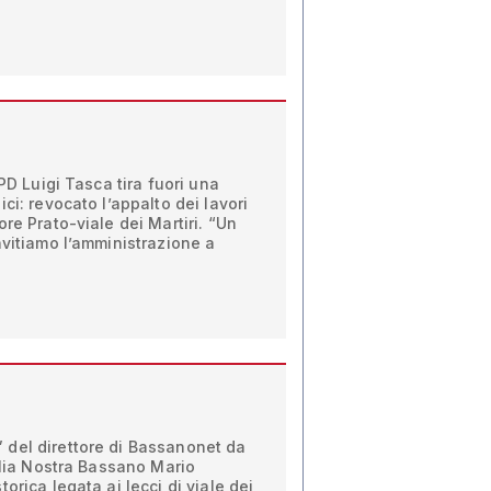
 PD Luigi Tasca tira fuori una
ci: revocato l’appalto dei lavori
re Prato-viale dei Martiri. “Un
nvitiamo l’amministrazione a
del direttore di Bassanonet da
talia Nostra Bassano Mario
orica legata ai lecci di viale dei