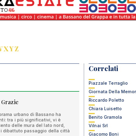
W
X
Y
Z
Correlati
Piazzale Terraglio
Giornata Della Memor
Riccardo Poletto
 Grazie
Chiara Luisetto
anorama urbano di Bassano ha
Benito Gramola
 tra i più significativi, vi è
cento delle mura del lato nord,
Vilnai Srl
i dibattuto passaggio della città
Giacomo Boni