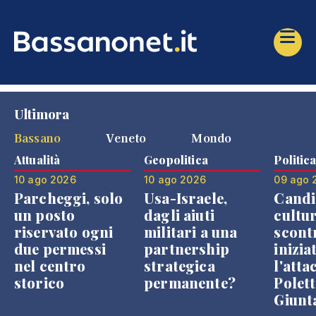
Ultimora
Bassano
Veneto
Mondo
Attualità
Geopolitica
Politic
10 ago 2026
10 ago 2026
09 ago 
Parcheggi, solo
Usa-Israele,
Candi
un posto
dagli aiuti
cultur
riservato ogni
militari a una
scont
due permessi
partnership
inizia
nel centro
strategica
l'atta
storico
permanente?
Polett
Giunt