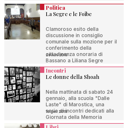
Politica
La Segre e le Foibe
Clamoroso esito della
discussione in consiglio
comunale sulla mozione per il
conferimento della
cittadinanza onoraria di
29 nov 2019
Bassano a Liliana Segre
Incontri
Le donne della Shoah
Nella mattinata di sabato 24
gennaio, alla scuola "Dalle
Laste" di Marostica, una
serie di incontri dedicati alla
19 gen 2015
Giornata della Memoria
Libri