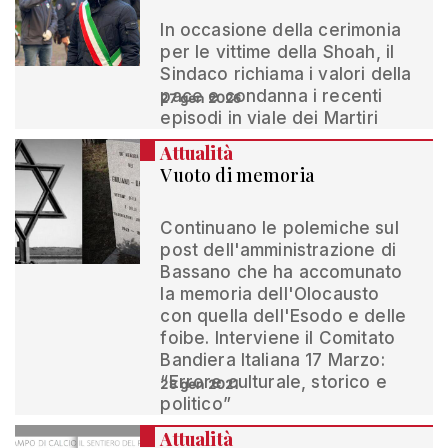
In occasione della cerimonia
per le vittime della Shoah, il
Sindaco richiama i valori della
pace e condanna i recenti
27 gen 2026
episodi in viale dei Martiri
Attualità
Vuoto di memoria
Continuano le polemiche sul
post dell'amministrazione di
Bassano che ha accomunato
la memoria dell'Olocausto
con quella dell'Esodo e delle
foibe. Interviene il Comitato
Bandiera Italiana 17 Marzo:
“Errore culturale, storico e
28 gen 2021
politico”
Attualità