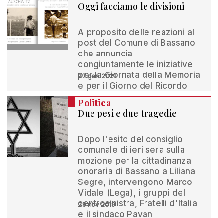
Oggi facciamo le divisioni
A proposito delle reazioni al
post del Comune di Bassano
che annuncia
congiuntamente le iniziative
per la Giornata della Memoria
27 gen 2021
e per il Giorno del Ricordo
Politica
Due pesi e due tragedie
Dopo l'esito del consiglio
comunale di ieri sera sulla
mozione per la cittadinanza
onoraria di Bassano a Liliana
Segre, intervengono Marco
Vidale (Lega), i gruppi del
centrosinistra, Fratelli d'Italia
29 nov 2019
e il sindaco Pavan