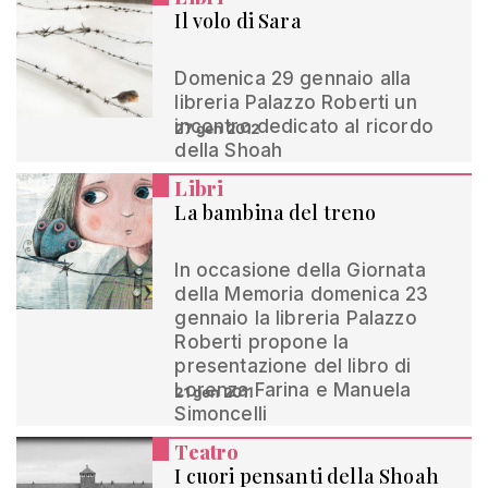
Il volo di Sara
Domenica 29 gennaio alla
libreria Palazzo Roberti un
incontro dedicato al ricordo
27 gen 2012
della Shoah
Libri
La bambina del treno
In occasione della Giornata
della Memoria domenica 23
gennaio la libreria Palazzo
Roberti propone la
presentazione del libro di
Lorenza Farina e Manuela
21 gen 2011
Simoncelli
Teatro
I cuori pensanti della Shoah