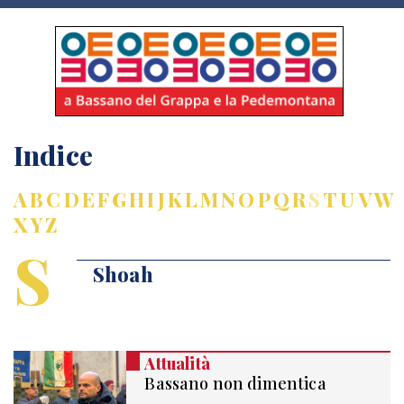
Indice
A
B
C
D
E
F
G
H
I
J
K
L
M
N
O
P
Q
R
S
T
U
V
W
X
Y
Z
S
Shoah
Attualità
Bassano non dimentica