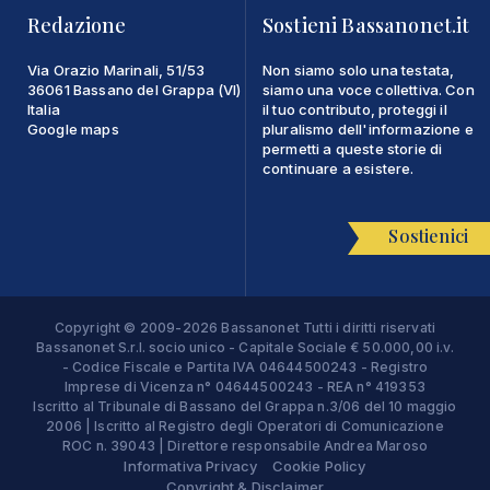
Redazione
Sostieni Bassanonet.it
Via Orazio Marinali, 51/53
Non siamo solo una testata,
36061 Bassano del Grappa (VI)
siamo una voce collettiva. Con
Italia
il tuo contributo, proteggi il
Google maps
pluralismo dell'informazione e
permetti a queste storie di
continuare a esistere.
Sostienici
Copyright © 2009-2026 Bassanonet Tutti i diritti riservati
Bassanonet S.r.l. socio unico - Capitale Sociale € 50.000,00 i.v.
- Codice Fiscale e Partita IVA 04644500243 - Registro
Imprese di Vicenza n° 04644500243 - REA n° 419353
Iscritto al Tribunale di Bassano del Grappa n.3/06 del 10 maggio
2006 | Iscritto al Registro degli Operatori di Comunicazione
ROC n. 39043 | Direttore responsabile Andrea Maroso
Informativa Privacy
Cookie Policy
Copyright & Disclaimer