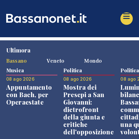
Ultimora
Bassano
Veneto
Mondo
Musica
Politica
Politic
08 ago 2026
08 ago 2026
08 ago 
Appuntamento
Mostra dei
Lumin
con Bach, per
Presepi a San
bilanc
Operaestate
Giovanni:
Bassa
dietrofront
comme
della giunta e
cittad
critiche
una q
dell'opposizione
volon