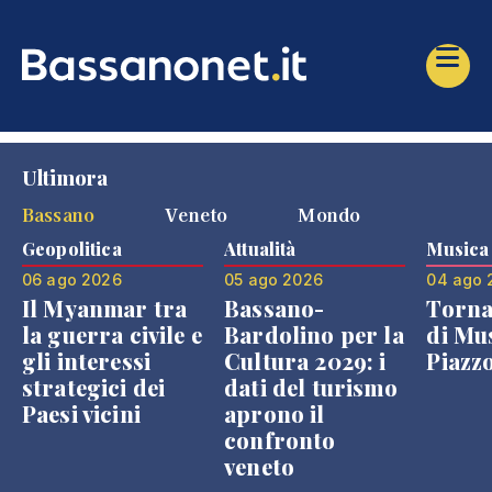
Ultimora
Bassano
Veneto
Mondo
Geopolitica
Attualità
Musica
06 ago 2026
05 ago 2026
04 ago 
Il Myanmar tra
Bassano-
Torna
la guerra civile e
Bardolino per la
di Mus
gli interessi
Cultura 2029: i
Piazz
strategici dei
dati del turismo
Paesi vicini
aprono il
confronto
veneto