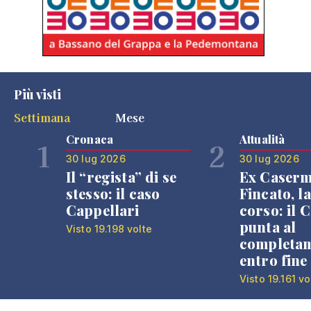
Più visti
Settimana
Mese
Cronaca
Attualità
1
2
30 lug 2026
30 lug 2026
Il “regista” di se
Ex Caser
stesso: il caso
Fincato, la
Cappellari
corso: il
punta al
Visto 19.198 volte
completa
entro fine
Visto 19.161 vo