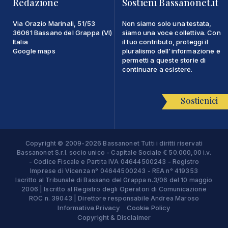
Redazione
Sostieni Bassanonet.it
Via Orazio Marinali, 51/53
Non siamo solo una testata,
36061 Bassano del Grappa (VI)
siamo una voce collettiva. Con
Italia
il tuo contributo, proteggi il
Google maps
pluralismo dell'informazione e
permetti a queste storie di
continuare a esistere.
Sostienici
Copyright © 2009-2026 Bassanonet Tutti i diritti riservati
Bassanonet S.r.l. socio unico - Capitale Sociale € 50.000,00 i.v.
- Codice Fiscale e Partita IVA 04644500243 - Registro
Imprese di Vicenza n° 04644500243 - REA n° 419353
Iscritto al Tribunale di Bassano del Grappa n.3/06 del 10 maggio
2006 | Iscritto al Registro degli Operatori di Comunicazione
ROC n. 39043 | Direttore responsabile Andrea Maroso
Informativa Privacy
Cookie Policy
Copyright & Disclaimer