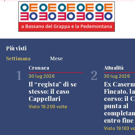
Più visti
Settimana
Mese
Cronaca
Attualità
1
2
30 lug 2026
30 lug 2026
Il “regista” di se
Ex Caser
stesso: il caso
Fincato, la
Cappellari
corso: il
punta al
Visto 19.209 volte
completa
entro fine
Visto 19.163 v