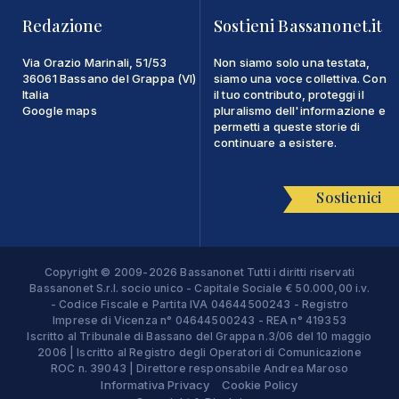
Redazione
Sostieni Bassanonet.it
Via Orazio Marinali, 51/53
Non siamo solo una testata,
36061 Bassano del Grappa (VI)
siamo una voce collettiva. Con
Italia
il tuo contributo, proteggi il
Google maps
pluralismo dell'informazione e
permetti a queste storie di
continuare a esistere.
Sostienici
Copyright © 2009-2026 Bassanonet Tutti i diritti riservati
Bassanonet S.r.l. socio unico - Capitale Sociale € 50.000,00 i.v.
- Codice Fiscale e Partita IVA 04644500243 - Registro
Imprese di Vicenza n° 04644500243 - REA n° 419353
Iscritto al Tribunale di Bassano del Grappa n.3/06 del 10 maggio
2006 | Iscritto al Registro degli Operatori di Comunicazione
ROC n. 39043 | Direttore responsabile Andrea Maroso
Informativa Privacy
Cookie Policy