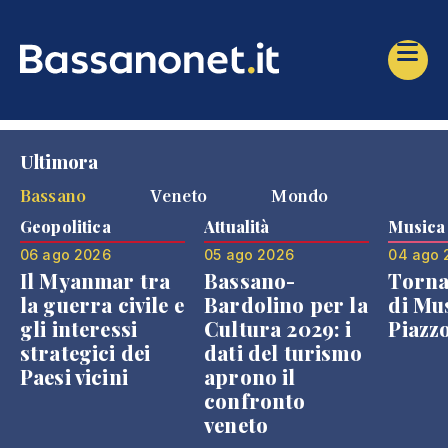
Ultimora
Bassano
Veneto
Mondo
Geopolitica
Attualità
Musica
06 ago 2026
05 ago 2026
04 ago 
Il Myanmar tra
Bassano-
Torna
la guerra civile e
Bardolino per la
di Mus
gli interessi
Cultura 2029: i
Piazz
strategici dei
dati del turismo
Paesi vicini
aprono il
confronto
veneto