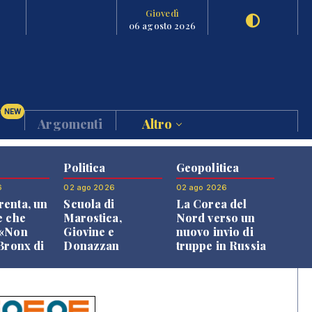
Giovedì
06 agosto 2026
NEW
Argomenti
Altro
Politica
Geopolitica
6
02 ago 2026
02 ago 2026
enta, un
Scuola di
La Corea del
e che
Marostica,
Nord verso un
 «Non
Giovine e
nuovo invio di
 Bronx di
Donazzan
truppe in Russia
 qui si
replicano alle
e»
opposizioni