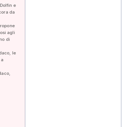
Dolfin e
cora da
 propone
osi agli
no di
daco, le
 a
daco,