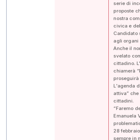
serie di inc
proposte ch
nostra com
civica e de
Candidato s
agli organi
Anche il no
svelato con
cittadino. L
chiamerà “R
proseguirà 
L'agenda de
attiva” che
cittadini.
“Faremo del
Emanuela Va
problematic
28 febbraio
sempre in m