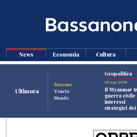
News
Economia
Cultura
Geopolitica
06 ago 2026
Bassano
Il Myanmar tr
Ultimora
Veneto
guerra civile 
Mondo
interessi
strategici dei
Paesi vicini