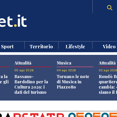
Sport
Territorio
Lifestyle
Video
Attualità
Musica
Attualità
05 ago 2026
04 ago 2026
02 ago 202
a la
Bassano-
Tornano le note
Rondò Br
e gli
Bardolino per la
di Musica in
quartier
Cultura 2029: i
Piazzotto
cambia:
dati del turismo
siamo il
aprono il
Bassano,
confronto veneto
vive ben