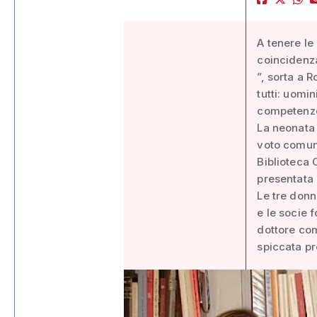
A tenere le
coincidenza
”, sorta a R
tutti: uomin
competenze 
La neonata 
voto comuna
Biblioteca 
presentata 
Le tre donn
e le socie 
dottore com
spiccata pr