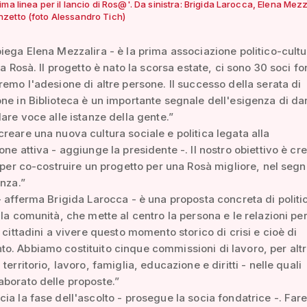
ma linea per il lancio di Ros@'. Da sinistra: Brigida Larocca, Elena Mezz
zetto (foto Alessandro Tich)
iega Elena Mezzalira - è la prima associazione politico-cultu
 a Rosà. Il progetto è nato la scorsa estate, ci sono 30 soci fo
remo l'adesione di altre persone. Il successo della serata di
ne in Biblioteca è un importante segnale dell'esigenza di da
dare voce alle istanze della gente.”
reare una nuova cultura sociale e politica legata alla
one attiva - aggiunge la presidente -. Il nostro obiettivo è cr
a per co-costruire un progetto per una Rosà migliore, nel seg
anza.”
- afferma Brigida Larocca - è una proposta concreta di politi
lla comunità, che mette al centro la persona e le relazioni pe
i cittadini a vivere questo momento storico di crisi e cioè di
. Abbiamo costituito cinque commissioni di lavoro, per altr
territorio, lavoro, famiglia, educazione e diritti - nelle quali
borato delle proposte.”
ia la fase dell'ascolto - prosegue la socia fondatrice -. Fa