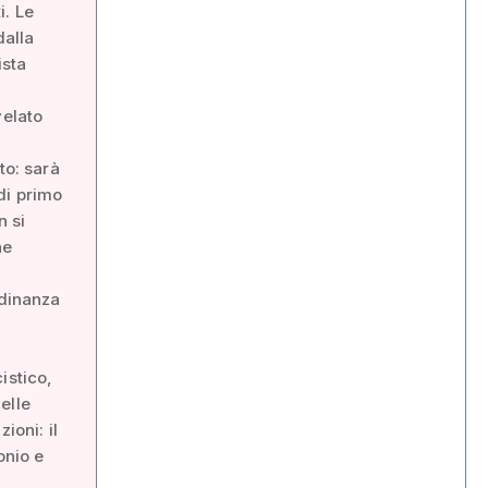
i. Le
dalla
ista
velato
to: sarà
di primo
n si
he
adinanza
istico,
elle
ioni: il
onio e