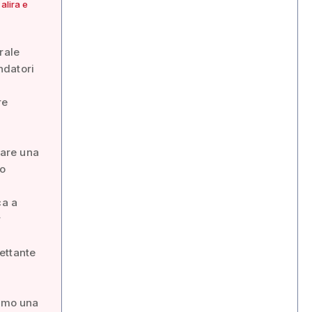
alira e
rale
ndatori
re
eare una
no
ca a
r
ettante
remo una