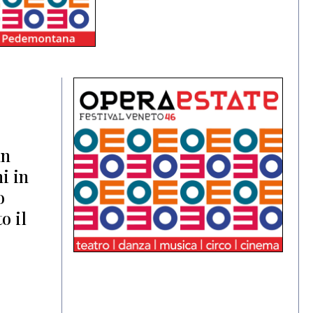
un
ni in
o
o il