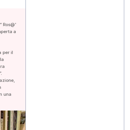
 “ Ros@'
aperta a
 per il
la
era
”.
iazione,
n
on una