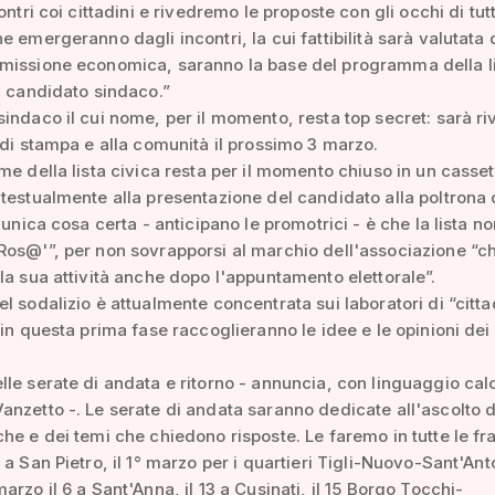
ontri coi cittadini e rivedremo le proposte con gli occhi di tutt
e emergeranno dagli incontri, la cui fattibilità sarà valutata 
missione economica, saranno la base del programma della l
l candidato sindaco.”
indaco il cui nome, per il momento, resta top secret: sarà ri
 di stampa e alla comunità il prossimo 3 marzo.
me della lista civica resta per il momento chiuso in un casset
testualmente alla presentazione del candidato alla poltrona 
'unica cosa certa - anticipano le promotrici - è che la lista no
os@'”, per non sovrapporsi al marchio dell'associazione “c
la sua attività anche dopo l'appuntamento elettorale”.
l sodalizio è attualmente concentrata sui laboratori di “citt
 in questa prima fase raccoglieranno le idee e le opinioni dei
le serate di andata e ritorno - annuncia, con linguaggio calc
nzetto -. Le serate di andata saranno dedicate all'ascolto d
he e dei temi che chiedono risposte. Le faremo in tutte le fraz
 a San Pietro, il 1° marzo per i quartieri Tigli-Nuovo-Sant'Ant
arzo il 6 a Sant'Anna, il 13 a Cusinati, il 15 Borgo Tocchi-