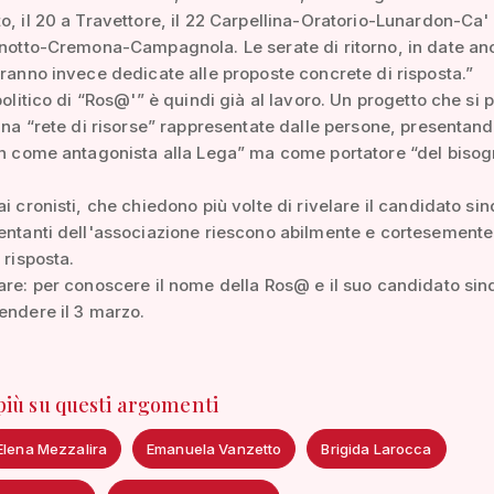
o, il 20 a Travettore, il 22 Carpellina-Oratorio-Lunardon-Ca' 
inotto-Cremona-Campagnola. Le serate di ritorno, in date an
aranno invece dedicate alle proposte concrete di risposta.”
 politico di “Ros@'” è quindi già al lavoro. Un progetto che si
 una “rete di risorse” rappresentate dalle persone, presentand
on come antagonista alla Lega” ma come portatore “del bisog
ai cronisti, che chiedono più volte di rivelare il candidato sin
entanti dell'associazione riescono abilmente e cortesemente
 risposta.
are: per conoscere il nome della Ros@ e il suo candidato sin
endere il 3 marzo.
 più su questi argomenti
Elena Mezzalira
Emanuela Vanzetto
Brigida Larocca