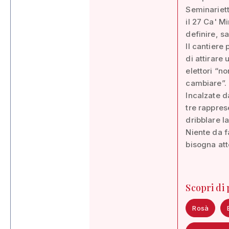
Seminariett
il 27 Ca' M
definire, s
Il cantiere
di attirare
elettori “n
cambiare”.
Incalzate d
tre rappres
dribblare la
Niente da f
bisogna att
Scopri di
Rosà