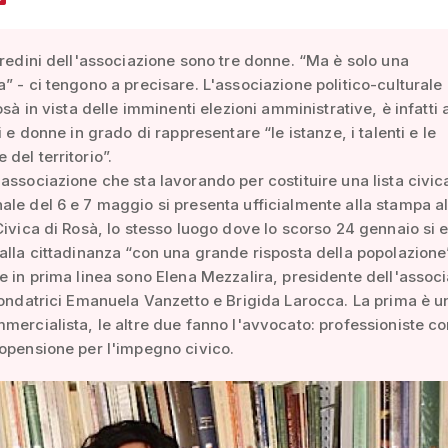
 redini dell'associazione sono tre donne. “Ma è solo una
” - ci tengono a precisare. L'associazione politico-culturale
osà in vista delle imminenti elezioni amministrative, è infatti 
i e donne in grado di rappresentare “le istanze, i talenti e le
del territorio”.
associazione che sta lavorando per costituire una lista civica
le del 6 e 7 maggio si presenta ufficialmente alla stampa al
Civica di Rosà, lo stesso luogo dove lo scorso 24 gennaio si 
alla cittadinanza “con una grande risposta della popolazione
e in prima linea sono Elena Mezzalira, presidente dell'assoc
fondatrici Emanuela Vanzetto e Brigida Larocca. La prima è u
mercialista, le altre due fanno l'avvocato: professioniste c
opensione per l'impegno civico.