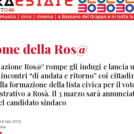
ome della Ros@
iazione Ros@' rompe gli indugi e lancia 
 incontri “di andata e ritorno” coi cittadi
lla formazione della lista civica per il vot
trativo a Rosà. Il 3 marzo sarà annunciat
l candidato sindaco
 09 feb 2012
olte