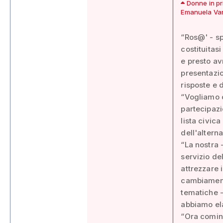
Donne in pri
Emanuela Van
“Ros@' - sp
costituitasi
e presto av
presentazio
risposte e 
“Vogliamo c
partecipazi
lista civic
dell'altern
“La nostra 
servizio de
attrezzare 
cambiamento
tematiche - 
abbiamo ela
“Ora cominc