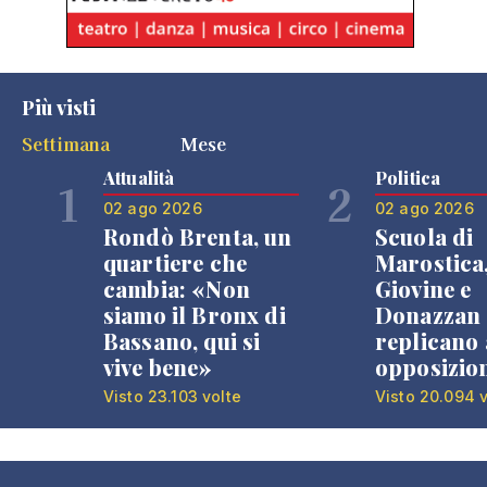
Più visti
Settimana
Mese
Attualità
Politica
1
2
02 ago 2026
02 ago 2026
Rondò Brenta, un
Scuola di
quartiere che
Marostica
cambia: «Non
Giovine e
siamo il Bronx di
Donazzan
Bassano, qui si
replicano 
vive bene»
opposizio
Visto 23.103 volte
Visto 20.094 v