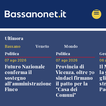
Ultimora
Bassano
Veneto
Mondo
Politica
Politica
Geo
07 ago 2026
07 ago 2026
06 
Futuro Nazionale
Provincia di
Il
conferma il
Vicenza, oltre 70
la 
sostegno
sindaci firmano
gli
all'amministrazione
il patto per la
st
Finco
"Casa dei
Pae
Comuni"