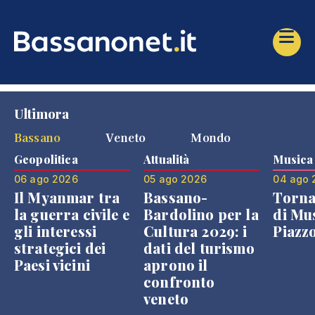
Ultimora
Bassano
Veneto
Mondo
Geopolitica
Attualità
Musica
06 ago 2026
05 ago 2026
04 ago 
Il Myanmar tra
Bassano-
Torna
la guerra civile e
Bardolino per la
di Mus
gli interessi
Cultura 2029: i
Piazz
strategici dei
dati del turismo
Paesi vicini
aprono il
confronto
veneto