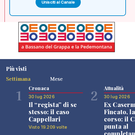
Unisciti al Canale
Più visti
Settimana
Mese
Cronaca
Attualità
1
2
30 lug 2026
30 lug 2026
Il “regista” di se
Ex Caser
stesso: il caso
Fincato, la
Cappellari
corso: il
punta al
Visto 19.209 volte
completa