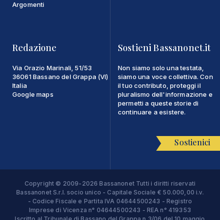
Argomenti
Redazione
Sostieni Bassanonet.it
Via Orazio Marinali, 51/53
Non siamo solo una testata,
36061 Bassano del Grappa (VI)
siamo una voce collettiva. Con
Italia
il tuo contributo, proteggi il
Google maps
pluralismo dell'informazione e
permetti a queste storie di
continuare a esistere.
Sostienici
Copyright © 2009-2026 Bassanonet Tutti i diritti riservati
Bassanonet S.r.l. socio unico - Capitale Sociale € 50.000,00 i.v.
- Codice Fiscale e Partita IVA 04644500243 - Registro
Imprese di Vicenza n° 04644500243 - REA n° 419353
Iscritto al Tribunale di Bassano del Grappa n.3/06 del 10 maggio