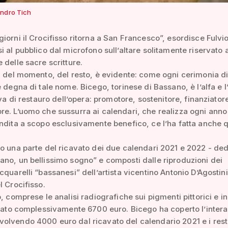
ndro Tich
iorni il Crocifisso ritorna a San Francesco”, esordisce Fulvi
i al pubblico dal microfono sull’altare solitamente riservato a
 delle sacre scritture.
à del momento, del resto, è evidente: come ogni cerimonia d
e degna di tale nome. Bicego, torinese di Bassano, è l’alfa e
iva di restauro dell’opera: promotore, sostenitore, finanziator
e. L’uomo che sussurra ai calendari, che realizza ogni anno
ndita a scopo esclusivamente benefico, ce l’ha fatta anche 
o una parte del ricavato dei due calendari 2021 e 2022 - dedi
no, un bellissimo sogno” e composti dalle riproduzioni dei
cquarelli “bassanesi” dell’artista vicentino Antonio D’Agostini
l Crocifisso.
o, comprese le analisi radiografiche sui pigmenti pittorici e i
stato complessivamente 6700 euro. Bicego ha coperto l’intera
lvendo 4000 euro dal ricavato del calendario 2021 e i rest