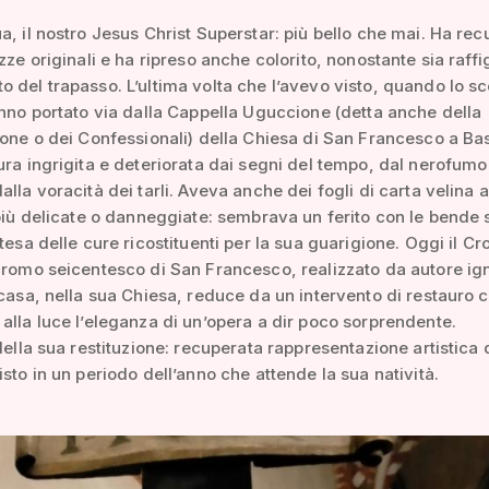
a, il nostro Jesus Christ Superstar: più bello che mai. Ha re
ezze originali e ha ripreso anche colorito, nonostante sia raff
 del trapasso. L’ultima volta che l’avevo visto, quando lo sc
anno portato via dalla Cappella Uguccione (detta anche della
ione o dei Confessionali) della Chiesa di San Francesco a Ba
ura ingrigita e deteriorata dai segni del tempo, dal nerofumo
alla voracità dei tarli. Aveva anche dei fogli di carta velina a
 più delicate o danneggiate: sembrava un ferito con le bende 
tesa delle cure ricostituenti per la sua guarigione. Oggi il Cr
cromo seicentesco di San Francesco, realizzato da autore ig
 casa, nella sua Chiesa, reduce da un intervento di restauro 
alla luce l’eleganza di un’opera a dir poco sorprendente.
 della sua restituzione: recuperata rappresentazione artistica 
isto in un periodo dell’anno che attende la sua natività.