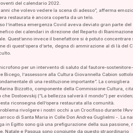
oventi del calendario 2022.
 anni che volevo vedere la scena di adesso”, afferma emozi
era restaurata è ancora coperta da un telo.
so l’inattesa emergenza Covid aveva deviato gran parte del
nefico dei calendari in direzione del Reparto di Rianimazion
le. Quest’anno invece il benefattore si è potuto concentrare 
ne di quest’opera d’arte, degna di ammirazione al di là del 
culto.
 microfono per un intervento di saluto dal fautore-sostenitore
e Bicego, l’assessore alla Cultura Giovannella Cabion sottolin
damentale di una restituzione importante”. La consigliera
arina Bizzotto, componente della Commissione Cultura, cit
che Dostoevskij (“La bellezza salverà il mondo”) per evidenz
esta riconsegna dell’opera restaurata alla comunità.
roblema rivolgere i nostri occhi a un Crocifisso durante l’Avv
parroco di Santa Maria in Colle Don Andrea Guglielmi -. La na
ga in Egitto sono già una prefigurazione della sua passione, 
e. Natale e Pasqua sono congiunte da questo straordinario