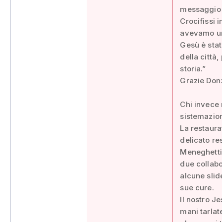
messaggio d
Crocifissi 
avevamo un 
Gesù è stat
della città,
storia.”
Grazie Don:
Chi invece 
sistemazione
La restaura
delicato re
Meneghetti 
due collabo
alcune slid
sue cure.
Il nostro J
mani tarlat