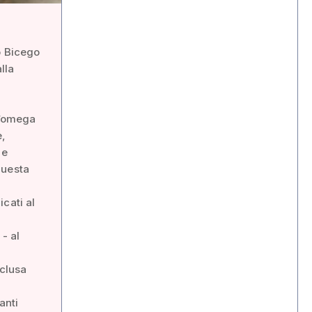
o Bicego
lla
i
 l’omega
e,
 e
questa
cati al
 - al
nclusa
anti