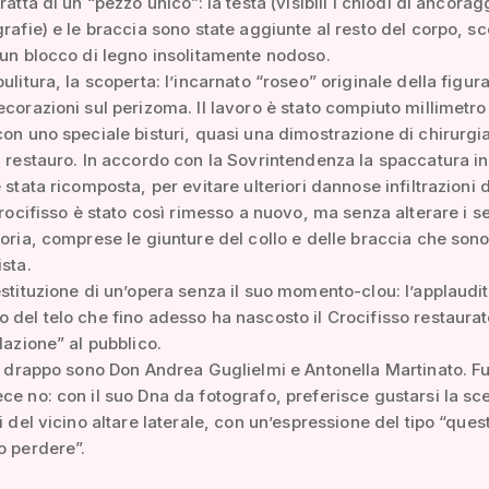
ratta di un “pezzo unico”: la testa (visibili i chiodi di ancorag
grafie) e le braccia sono state aggiunte al resto del corpo, sc
 un blocco di legno insolitamente nodoso.
ulitura, la scoperta: l’incarnato “roseo” originale della figur
ecorazioni sul perizoma. Il lavoro è stato compiuto millimetro
con uno speciale bisturi, quasi una dimostrazione di chirurgi
l restauro. In accordo con la Sovrintendenza la spaccatura i
 stata ricomposta, per evitare ulteriori dannose infiltrazioni 
 Crocifisso è stato così rimesso a nuovo, ma senza alterare i s
toria, comprese le giunture del collo e delle braccia che son
ista.
estituzione di un’opera senza il suo momento-clou: l’applaudi
 del telo che fino adesso ha nascosto il Crocifisso restaurat
lazione” al pubblico.
il drappo sono Don Andrea Guglielmi e Antonella Martinato. Fu
ce no: con il suo Dna da fotografo, preferisce gustarsi la sc
ni del vicino altare laterale, con un’espressione del tipo “que
o perdere”.