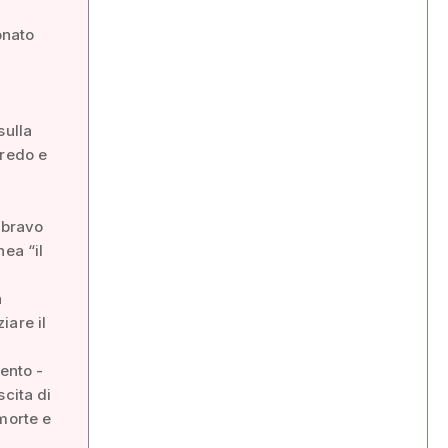
onato
e
sulla
Credo e
-bravo
ea “il
a
iare il
ento -
scita di
morte e