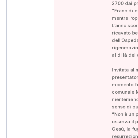
2700 dai pr
“Erano due
mentre l’op
L’anno scor
ricavato be
dell’Ospeda
rigenerazio
al di là del 
Invitata al
presentator
momento fon
comunale M
nientemeno 
senso di qu
“Non è un p
osserva il 
Gesù, la fu
resurrezion