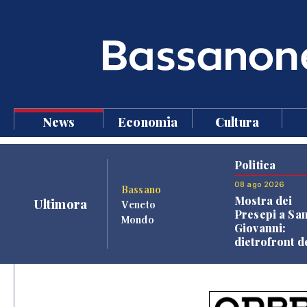
News
Economia
Cultura
Politica
08 ago 2026
Bassano
Mostra dei
Ultimora
Veneto
Presepi a Sa
Mondo
Giovanni:
dietrofront d
giunta e criti
dell'opposiz