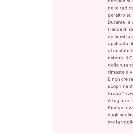
che non si t
nelle radio
peraltro su
Durante la p
tracce di d
millimetro 
applicata a
al costato è
esterni. Il
della sua s
rimaste a v
E non c’è r
scoprimento
la sua “rive
A togliere 
Bicego inve
sugli scali
me la vogli