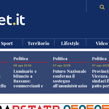
Sport
Territorio
Lifestyle
Video
Politica
Politica
Politica
08 ago 2026
07 ago 2026
07 ago 202
Luminarie e
Futuro Nazionale
Provinci
n
bilancio a
conferma il
Vicenza,
Bassano:
sostegno
sindaci f
ella
commercianti e
all'amministrazione
patto per
che
cittadini verso
Finco
dei Com
ione
una quota
volontaria