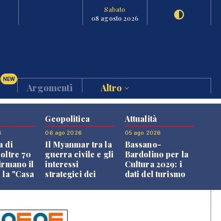
Sabato
08 agosto 2026
NEW
Argomenti
Altro
Geopolitica
Attualità
6
06 ago 2026
05 ago 2026
a di
Il Myanmar tra la
Bassano-
 oltre 70
guerra civile e gli
Bardolino per la
irmano il
interessi
Cultura 2029: i
 la "Casa
strategici dei
dati del turismo
uni"
Paesi vicini
aprono il
confronto veneto