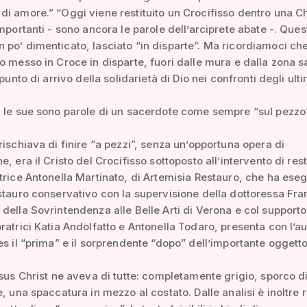
i amore.” “Oggi viene restituito un Crocifisso dentro una Ch
importanti - sono ancora le parole dell’arciprete abate -. Ques
po’ dimenticato, lasciato “in disparte”. Ma ricordiamoci ch
o messo in Croce in disparte, fuori dalle mura e dalla zona s
 punto di arrivo della solidarietà di Dio nei confronti degli ulti
 le sue sono parole di un sacerdote come sempre “sul pezzo”
rischiava di finire “a pezzi”, senza un’opportuna opera di
, era il Cristo del Crocifisso sottoposto all’intervento di res
trice Antonella Martinato, di Artemisia Restauro, che ha esegu
stauro conservativo con la supervisione della dottoressa Fr
della Sovrintendenza alle Belle Arti di Verona e col supporto
ratrici Katia Andolfatto e Antonella Todaro, presenta con l’aus
es il “prima” e il sorprendente “dopo” dell’importante oggetto
esus Christ ne aveva di tutte: completamente grigio, sporco di
e, una spaccatura in mezzo al costato. Dalle analisi è inoltre r