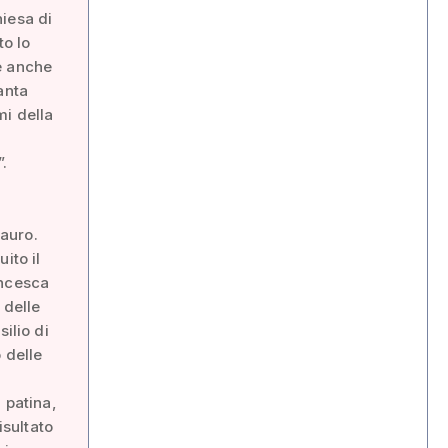
iesa di
to lo
e anche
anta
mi della
.
tauro.
ito il
ancesca
 delle
ilio di
 delle
 patina,
isultato