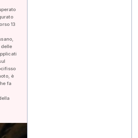
cuperato
igurato
orso 13
ssano,
 delle
pplicati
sul
ocifisso
noto, è
che fa
della