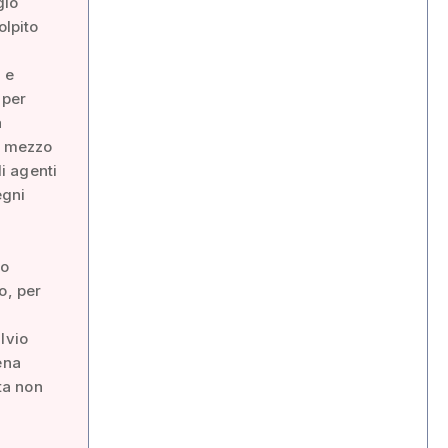
gio
olpito
a e
 per
a
n mezzo
di agenti
egni
o
to
o, per
lvio
ena
sta non