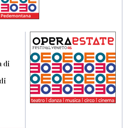
a di
di