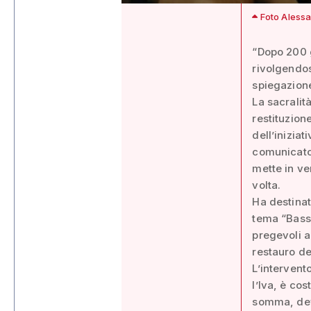
Foto Alessa
“Dopo 200 g
rivolgendos
spiegazione
La sacralit
restituzion
dell’iniziat
comunicator
mette in ve
volta.
Ha destinat
tema “Bassa
pregevoli a
restauro de
L’intervent
l’Iva, è co
somma, devo