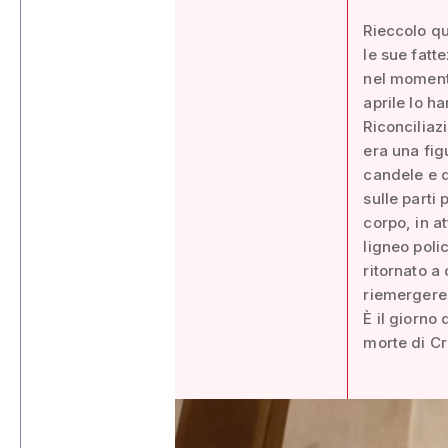
Rieccolo qu
le sue fatt
nel momento
aprile lo h
Riconciliaz
era una fig
candele e d
sulle parti
corpo, in at
ligneo poli
ritornato a
riemergere 
È il giorno
morte di Cr