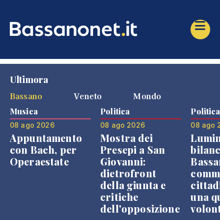
Ultimora
Bassano
Veneto
Mondo
Musica
Politica
Politic
08 ago 2026
08 ago 2026
08 ago 
Appuntamento
Mostra dei
Lumin
con Bach, per
Presepi a San
bilanc
Operaestate
Giovanni:
Bassa
dietrofront
comme
della giunta e
cittad
critiche
una q
dell'opposizione
volon