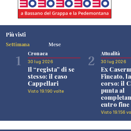
Più visti
Settimana
Mese
Cronaca
Attualità
1
2
30 lug 2026
30 lug 2026
Il “regista” di se
Ex Caser
stesso: il caso
Fincato, la
Cappellari
corso: il
punta al
Visto 19.190 volte
completa
entro fine
Visto 19.156 vo