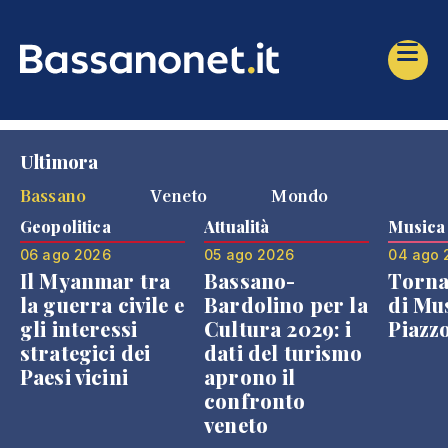
Ultimora
Bassano
Veneto
Mondo
Geopolitica
Attualità
Musica
06 ago 2026
05 ago 2026
04 ago 
Il Myanmar tra
Bassano-
Torna
la guerra civile e
Bardolino per la
di Mus
gli interessi
Cultura 2029: i
Piazz
strategici dei
dati del turismo
Paesi vicini
aprono il
confronto
veneto