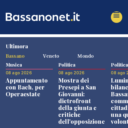
Ultimora
Bassano
Veneto
Mondo
Musica
Politica
Politic
08 ago 2026
08 ago 2026
08 ago 
Appuntamento
Mostra dei
Lumin
con Bach, per
Presepi a San
bilanc
Operaestate
Giovanni:
Bassa
dietrofront
comme
della giunta e
cittad
critiche
una q
dell'opposizione
volon