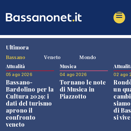
Ultimora
Bassano
Veneto
Mondo
Attualità
Musica
Attualit
05 ago 2026
04 ago 2026
02 ago 
Bassano-
Tornano le note
Rondò
Bardolino per la
di Musica in
un qu
Cultura 2029: i
Piazzotto
cambi
dati del turismo
siamo
aprono il
di Bas
confronto
si viv
veneto