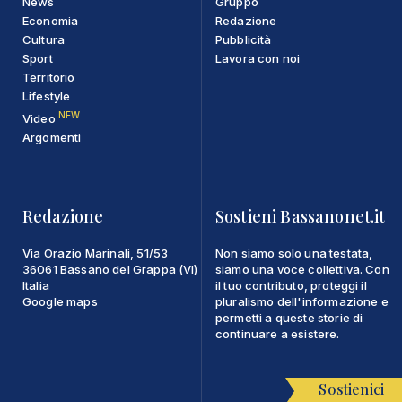
News
Gruppo
Economia
Redazione
Cultura
Pubblicità
Sport
Lavora con noi
Territorio
Lifestyle
NEW
Video
Argomenti
Redazione
Sostieni Bassanonet.it
Via Orazio Marinali, 51/53
Non siamo solo una testata,
36061 Bassano del Grappa (VI)
siamo una voce collettiva. Con
Italia
il tuo contributo, proteggi il
Google maps
pluralismo dell'informazione e
permetti a queste storie di
continuare a esistere.
Sostienici