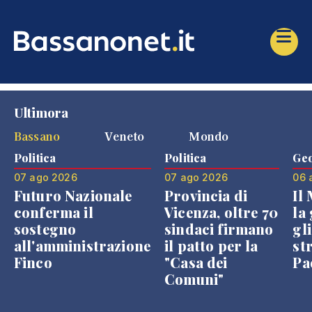
Ultimora
Bassano
Veneto
Mondo
Politica
Politica
Geo
07 ago 2026
07 ago 2026
06 
Futuro Nazionale
Provincia di
Il
conferma il
Vicenza, oltre 70
la 
sostegno
sindaci firmano
gli
all'amministrazione
il patto per la
st
Finco
"Casa dei
Pae
Comuni"