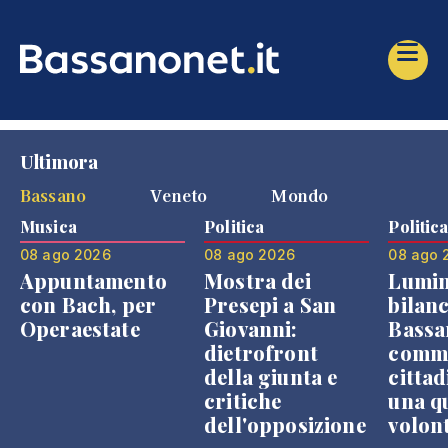
Ultimora
Bassano
Veneto
Mondo
Musica
Politica
Politic
08 ago 2026
08 ago 2026
08 ago 
Appuntamento
Mostra dei
Lumin
con Bach, per
Presepi a San
bilanc
Operaestate
Giovanni:
Bassa
dietrofront
comme
della giunta e
cittad
critiche
una q
dell'opposizione
volon