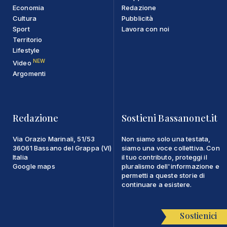
Economia
Redazione
Cultura
Pubblicità
Sport
Lavora con noi
Territorio
Lifestyle
NEW
Video
Argomenti
Redazione
Sostieni Bassanonet.it
Via Orazio Marinali, 51/53
Non siamo solo una testata,
36061 Bassano del Grappa (VI)
siamo una voce collettiva. Con
Italia
il tuo contributo, proteggi il
Google maps
pluralismo dell'informazione e
permetti a queste storie di
continuare a esistere.
Sostienici