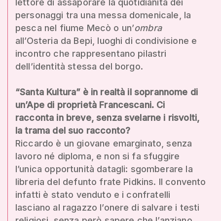
lettore di assaporare la quotidianità dei
personaggi tra una messa domenicale, la
pesca nel fiume Mecò o un’
ombra
all’Osteria da Bepi, luoghi di condivisione e
incontro che rappresentano pilastri
dell’identità stessa del borgo.
“Santa Kultura” è in realtà il soprannome di
un’Ape di proprietà Francescani. Ci
racconta in breve, senza svelarne i risvolti,
la trama del suo racconto?
Riccardo è un giovane emarginato, senza
lavoro né diploma, e non si fa sfuggire
l’unica opportunità datagli: sgomberare la
libreria del defunto frate Pidkins. Il convento
infatti è stato venduto e i confratelli
lasciano al ragazzo l’onere di salvare i testi
religiosi, senza però sapere che l’anziano