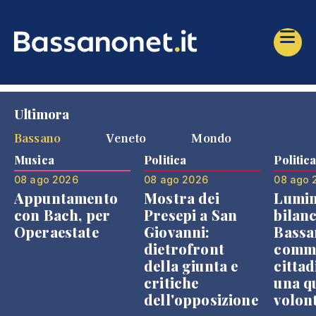
Ultimora
Bassano
Veneto
Mondo
Musica
Politica
Politic
08 ago 2026
08 ago 2026
08 ago 
Appuntamento
Mostra dei
Lumin
con Bach, per
Presepi a San
bilanc
Operaestate
Giovanni:
Bassa
dietrofront
comme
della giunta e
cittad
critiche
una q
dell'opposizione
volon