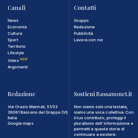
Canali
Contatti
News
Gruppo
Economia
Redazione
Cultura
Pubblicità
Sport
Lavora con noi
Territorio
Lifestyle
NEW
Video
Argomenti
Redazione
Sostieni Bassanonet.it
Via Orazio Marinali, 51/53
Non siamo solo una testata,
36061 Bassano del Grappa (VI)
siamo una voce collettiva. Con
Italia
il tuo contributo, proteggi il
Google maps
pluralismo dell'informazione e
permetti a queste storie di
continuare a esistere.