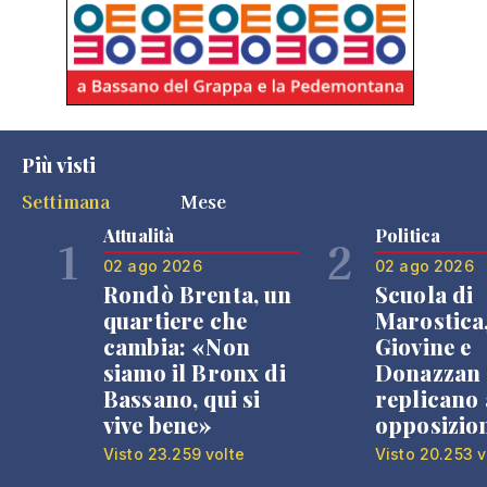
Più visti
Settimana
Mese
Attualità
Politica
1
2
02 ago 2026
02 ago 2026
Rondò Brenta, un
Scuola di
quartiere che
Marostica
cambia: «Non
Giovine e
siamo il Bronx di
Donazzan
Bassano, qui si
replicano 
vive bene»
opposizio
Visto 23.259 volte
Visto 20.253 v