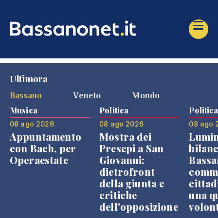
Ultimora
Bassano
Veneto
Mondo
Musica
Politica
Politic
08 ago 2026
08 ago 2026
08 ago 
Appuntamento
Mostra dei
Lumin
con Bach, per
Presepi a San
bilanc
Operaestate
Giovanni:
Bassa
dietrofront
comme
della giunta e
cittad
critiche
una q
dell'opposizione
volon