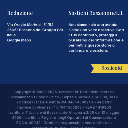
Redazione
Sostieni Bassanonet.it
Via Orazio Marinali, 51/53
Non siamo solo una testata,
36061 Bassano del Grappa (VI)
siamo una voce collettiva. Con
Italia
il tuo contributo, proteggi il
Google maps
pluralismo dell'informazione e
permetti a queste storie di
continuare a esistere.
Sostienici
Copyright © 2009-2026 Bassanonet Tutti i diritti riservati
Bassanonet S.r.l. socio unico - Capitale Sociale € 50.000,00 i.v.
- Codice Fiscale e Partita IVA 04644500243 - Registro
Imprese di Vicenza n° 04644500243 - REA n° 419353
Iscritto al Tribunale di Bassano del Grappa n.3/06 del 10 maggio
2006 | Iscritto al Registro degli Operatori di Comunicazione
ROC n. 39043 | Direttore responsabile Andrea Maroso
Informativa Privacy
Cookie Policy