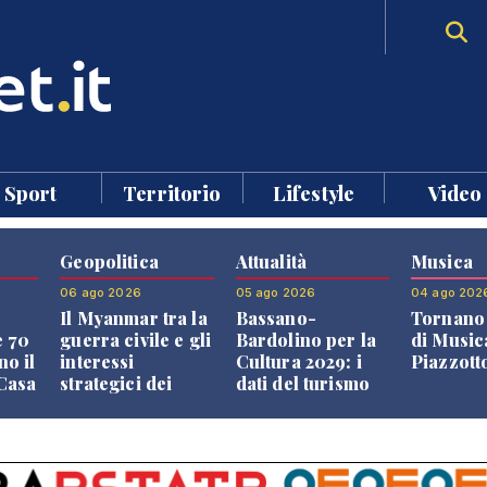
Sport
Territorio
Lifestyle
Video
Geopolitica
Attualità
Musica
06 ago 2026
05 ago 2026
04 ago 202
Il Myanmar tra la
Bassano-
Tornano 
e 70
guerra civile e gli
Bardolino per la
di Music
no il
interessi
Cultura 2029: i
Piazzott
"Casa
strategici dei
dati del turismo
Paesi vicini
aprono il
confronto veneto