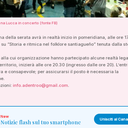
ana Lucca in concerto (fonte FB)
a della serata avrà in realtà inizio in pomeridiana, alle ore 1
 su “Storia e ritmica nel folklore santiagueño” tenuta dalla s
, alla cui organizzazione hanno partecipato alcune realtà lega
rritorio, inizierà alle ore 20.30 (ingresso dalle ore 20). L’entr
era e consapevole; per assicurarsi il posto è necessaria la
ne.
zioni:
info.adentroo@gmail.com
.
New
Unisciti al Cana
Notizie flash sul tuo smartphone