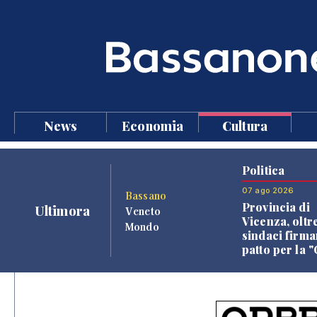
News
Economia
Cultura
Politica
07 ago 2026
Bassano
Provincia di
Ultimora
Veneto
Vicenza, oltr
Mondo
sindaci firma
patto per la 
dei Comuni"