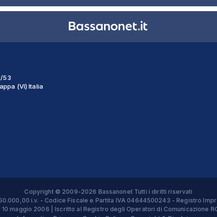
1/53
ppa (VI) Italia
Copyright © 2009-2026 Bassanonet Tutti i diritti riservati
 € 50.000,00 i.v. - Codice Fiscale e Partita IVA 04644500243 - Registro 
el 10 maggio 2006 | Iscritto al Registro degli Operatori di Comunicazion