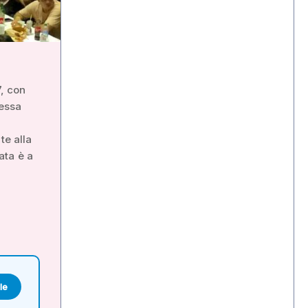
7, con
tessa
te alla
ata è a
le