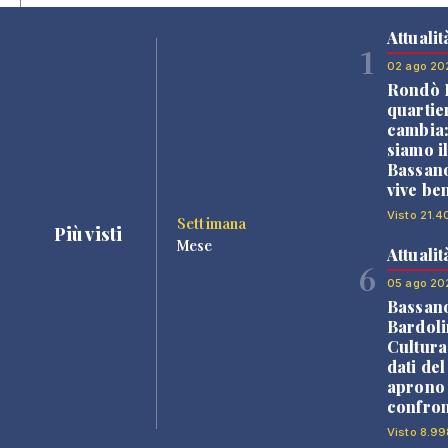
Attualit
1
02 ago 20
Rondò B
quartie
cambia
siamo i
Bassano
vive be
Visto 21.4
Settimana
Più visti
Mese
Attualit
6
05 ago 20
Bassan
Bardoli
Cultura
dati de
aprono 
confron
Visto 8.99