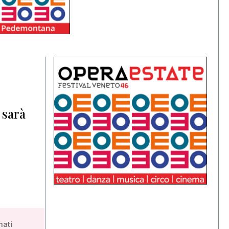
 sarà
mati