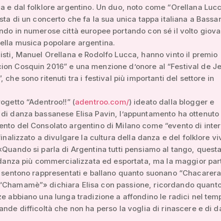
a e dal folklore argentino. Un duo, noto come “Orellana Lucc
ista di un concerto che fa la sua unica tappa italiana a Bassa
ndo in numerose città europee portando con sé il volto giova
ella musica popolare argentina.
isti, Manuel Orellana e Rodolfo Lucca, hanno vinto il premio
ion Cosquin 2016” e una menzione d’onore al “Festival de J
 che sono ritenuti tra i festival più importanti del settore in
rogetto “Adentroo!!” (
adentroo.com/
) ideato dalla blogger e
di danza bassanese Elisa Pavin, l’appuntamento ha ottenuto 
nto del Consolato argentino di Milano come “evento di inte
finalizzato a divulgare la cultura della danza e del folklore vi
«Quando si parla di Argentina tutti pensiamo al tango, questa
a danza più commercializzata ed esportata, ma la maggior par
i sentono rappresentati e ballano quanto suonano “Chacarera
“Chamamè”» dichiara Elisa con passione, ricordando quanto
ze abbiano una lunga tradizione a affondino le radici nel tem
ande difficoltà che non ha perso la voglia di rinascere e di d