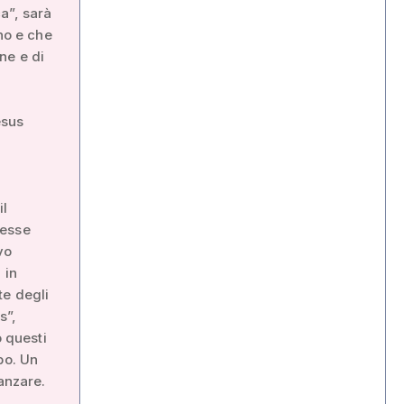
a”, sarà
no e che
ne e di
esus
il
resse
vo
 in
te degli
s”,
 questi
po. Un
anzare.