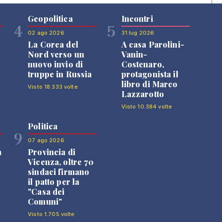
Geopolitica
Incontri
4
5
02 ago 2026
31 lug 2026
La Corea del
A casa Parolini-
Nord verso un
Vanin-
nuovo invio di
Costenaro,
truppe in Russia
protagonista il
libro di Marco
Visto 18.333 volte
Lazzarotto
Visto 10.384 volte
Politica
9
07 ago 2026
a
Provincia di
Vicenza, oltre 70
sindaci firmano
il patto per la
"Casa dei
Comuni"
Visto 1.705 volte