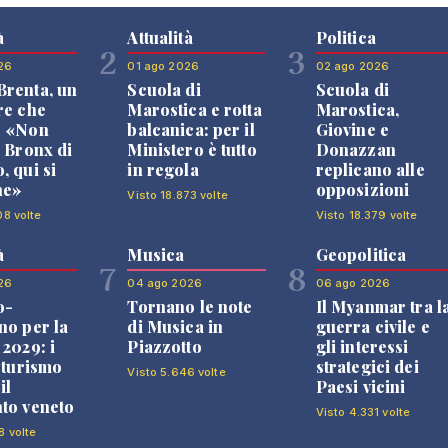
à
Attualità
Politica
2
3
26
01 ago 2026
02 ago 2026
renta, un
Scuola di
Scuola di
re che
Marostica e rotta
Marostica,
: «Non
balcanica: per il
Giovine e
l Bronx di
Ministero è tutto
Donazzan
, qui si
in regola
replicano alle
ne»
opposizioni
Visto 18.873 volte
08 volte
Visto 18.379 volte
à
Musica
Geopolitica
7
8
26
04 ago 2026
06 ago 2026
o-
Tornano le note
Il Myanmar tra l
no per la
di Musica in
guerra civile e
 2029: i
Piazzotto
gli interessi
l turismo
strategici dei
Visto 5.646 volte
il
Paesi vicini
to veneto
Visto 4.331 volte
8 volte