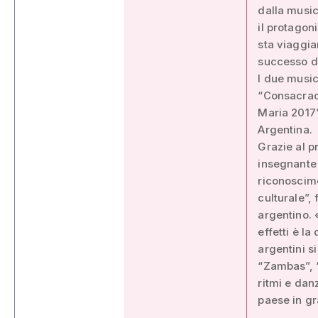
dalla music
il protagon
sta viaggia
successo d
I due music
“Consacrac
Maria 2017”,
Argentina.
Grazie al p
insegnante 
riconoscime
culturale”, 
argentino. 
effetti è l
argentini s
“Zambas”, 
ritmi e dan
paese in gr