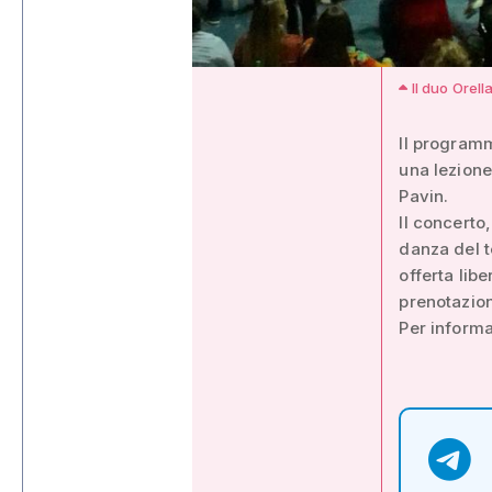
Il duo Orell
Il programm
una lezione
Pavin.
Il concerto
danza del te
offerta lib
prenotazio
Per informa