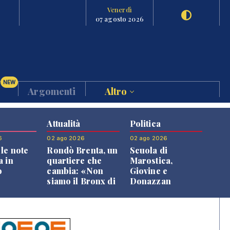
Venerdì
07 agosto 2026
NEW
Argomenti
Altro
Attualità
Politica
6
02 ago 2026
02 ago 2026
le note
Rondò Brenta, un
Scuola di
a in
quartiere che
Marostica,
o
cambia: «Non
Giovine e
siamo il Bronx di
Donazzan
Bassano, qui si
replicano alle
vive bene»
opposizioni