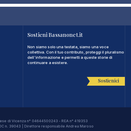
Sostieni Bassanonet.it
Non siamo solo una testata, siamo una voce
collettiva. Con il tuo contributo, proteggi il pluralismo
dell'informazione e permetti a queste storie di
continuare a esistere.
Sostienici
Imprese di Vicenza n° 04644500243 - REA n° 419353
e ROC n. 39043 | Direttore responsabile Andrea Maroso