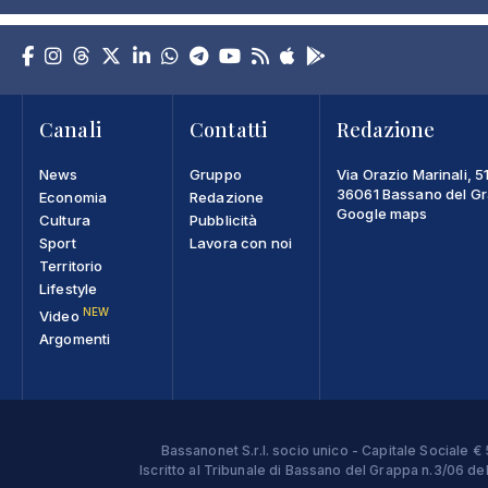
Canali
Contatti
Redazione
News
Gruppo
Via Orazio Marinali, 5
36061 Bassano del Gra
Economia
Redazione
Google maps
Cultura
Pubblicità
Sport
Lavora con noi
Territorio
Lifestyle
NEW
Video
Argomenti
Bassanonet S.r.l. socio unico - Capitale Sociale
Iscritto al Tribunale di Bassano del Grappa n.3/06 d