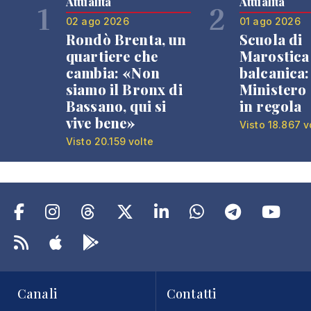
Attualità
Attualità
1
2
02 ago 2026
01 ago 2026
Rondò Brenta, un
Scuola di
quartiere che
Marostica 
cambia: «Non
balcanica: 
siamo il Bronx di
Ministero 
Bassano, qui si
in regola
vive bene»
Visto 18.867 v
Visto 20.159 volte
Canali
Contatti