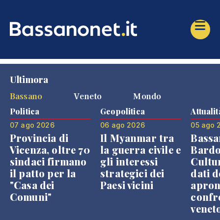
Ultimora
Bassano
Veneto
Mondo
Politica
Geopolitica
Attualit
07 ago 2026
06 ago 2026
05 ago 
Provincia di
Il Myanmar tra
Bassa
Vicenza, oltre 70
la guerra civile e
Bardo
sindaci firmano
gli interessi
Cultur
il patto per la
strategici dei
dati d
"Casa dei
Paesi vicini
apron
Comuni"
confr
venet