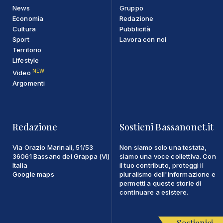
News
Gruppo
Economia
Redazione
Cultura
Pubblicità
Sport
Lavora con noi
Territorio
Lifestyle
NEW
Video
Argomenti
Redazione
Sostieni Bassanonet.it
Via Orazio Marinali, 51/53
Non siamo solo una testata,
36061 Bassano del Grappa (VI)
siamo una voce collettiva. Con
Italia
il tuo contributo, proteggi il
Google maps
pluralismo dell'informazione e
permetti a queste storie di
continuare a esistere.
Sostienici