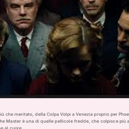
più che meritato, della Colpa Volpi a Venezia proprio per Phoe
e Master è una di quelle pellicole fredde, che colpisce più a
e al cuore.