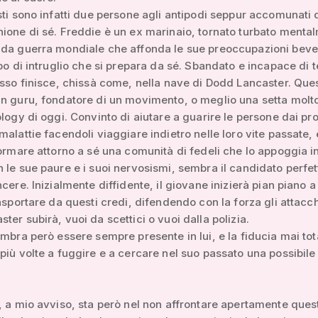
sti sono infatti due persone agli antipodi seppur accomunati
ione di sé. Freddie è un ex marinaio, tornato turbato menta
nda guerra mondiale che affonda le sue preoccupazioni bev
ipo di intruglio che si prepara da sé. Sbandato e incapace di t
isso finisce, chissà come, nella nave di Dodd Lancaster. Ques
n guru, fondatore di un movimento, o meglio una setta molto
ology di oggi. Convinto di aiutare a guarire le persone dai pro
malattie facendoli viaggiare indietro nelle loro vite passate, 
formare attorno a sé una comunità di fedeli che lo appoggia in
 le sue paure e i suoi nervosismi, sembra il candidato perfett
ncere. Inizialmente diffidente, il giovane inizierà pian piano a
rasportare da questi credi, difendendo con la forza gli attacc
ter subirà, vuoi da scettici o vuoi dalla polizia.
embra però essere sempre presente in lui, e la fiducia mai tot
più volte a fuggire e a cercare nel suo passato una possibile
, a mio avviso, sta però nel non affrontare apertamente ques