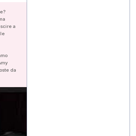
re?
ama
uscire a
le
iamo
 Amy
oste da