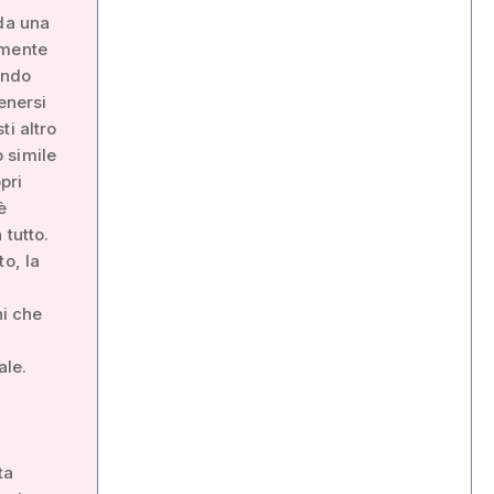
 da una
lmente
endo
enersi
ti altro
 simile
pri
è
 tutto.
o, la
hi che
ale.
ta