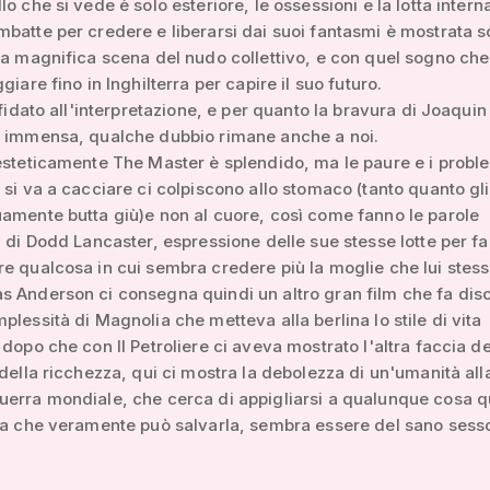
lo che si vede è solo esteriore, le ossessioni e la lotta intern
batte per credere e liberarsi dai suoi fantasmi è mostrata s
la magnifica scena del nudo collettivo, e con quel sogno che
giare fino in Inghilterra per capire il suo futuro.
affidato all'interpretazione, e per quanto la bravura di Joaquin
a immensa, qualche dubbio rimane anche a noi.
esteticamente The Master è splendido, ma le paure e i proble
 si va a cacciare ci colpiscono allo stomaco (tanto quanto gli 
amente butta giù)e non al cuore, così come fanno le parole
i di Dodd Lancaster, espressione delle sue stesse lotte per fa
e qualcosa in cui sembra credere più la moglie che lui stess
 Anderson ci consegna quindi un altro gran film che fa dis
plessità di Magnolia che metteva alla berlina lo stile di vita
 dopo che con Il Petroliere ci aveva mostrato l'altra faccia de
 della ricchezza, qui ci mostra la debolezza di un'umanità all
uerra mondiale, che cerca di appigliarsi a qualunque cosa 
ca che veramente può salvarla, sembra essere del sano sess