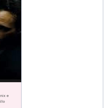
nix e
llo