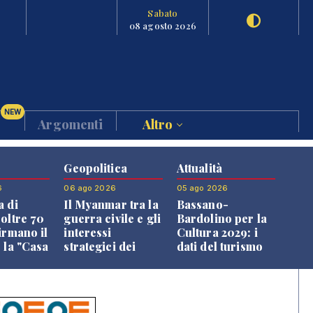
Sabato
08 agosto 2026
NEW
Argomenti
Altro
Geopolitica
Attualità
6
06 ago 2026
05 ago 2026
a di
Il Myanmar tra la
Bassano-
 oltre 70
guerra civile e gli
Bardolino per la
irmano il
interessi
Cultura 2029: i
 la "Casa
strategici dei
dati del turismo
uni"
Paesi vicini
aprono il
confronto veneto