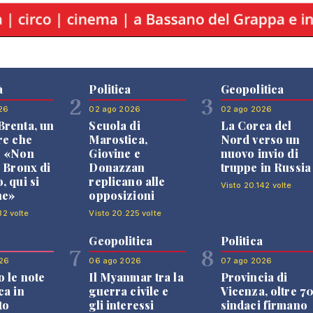
à
Politica
Geopolitica
2
3
26
02 ago 2026
02 ago 2026
renta, un
Scuola di
La Corea del
re che
Marostica,
Nord verso un
: «Non
Giovine e
nuovo invio di
l Bronx di
Donazzan
truppe in Russia
, qui si
replicano alle
Visto 20.142 volte
ne»
opposizioni
32 volte
Visto 20.225 volte
Geopolitica
Politica
7
8
26
06 ago 2026
07 ago 2026
 le note
Il Myanmar tra la
Provincia di
ca in
guerra civile e
Vicenza, oltre 7
to
gli interessi
sindaci firmano