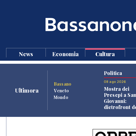
News
Economia
Cultura
Politica
08 ago 2026
Bassano
Mostra dei
Ultimora
Veneto
Presepi a Sa
Mondo
Giovanni:
dietrofront d
giunta e criti
dell'opposiz