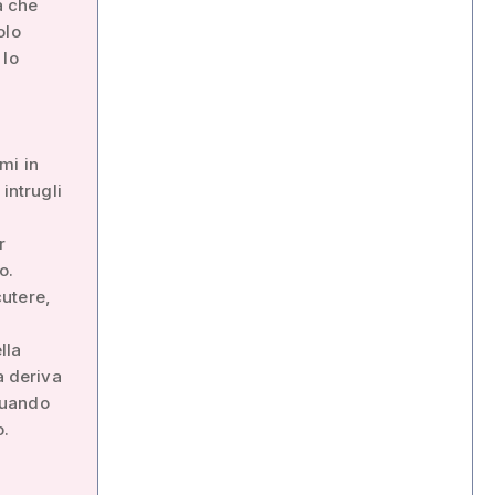
a che
olo
 lo
mi in
intrugli
r
o.
cutere,
lla
a deriva
quando
o.