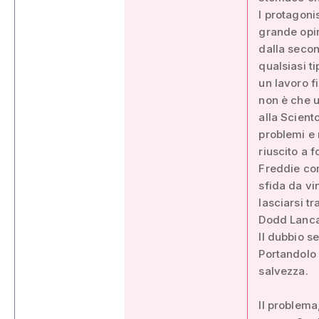
I protagoni
grande opin
dalla seco
qualsiasi t
un lavoro f
non è che u
alla Scient
problemi e 
riuscito a 
Freddie con
sfida da vi
lasciarsi t
Dodd Lancas
Il dubbio s
Portandolo 
salvezza.
Il problema