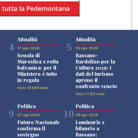
Attualità
Attualità
4
5
01 ago 2026
05 ago 2026
Scuola di
Bassano-
Marostica e rotta
Bardolino per la
balcanica: per il
Cultura 2029: i
Ministero è tutto
dati del turismo
in regola
aprono il
confronto veneto
Visto 18.889 volte
Visto 11.153 volte
Politica
Politica
9
10
07 ago 2026
08 ago 2026
Futuro Nazionale
Luminarie e
0
conferma il
bilancio a
sostegno
Bassano: