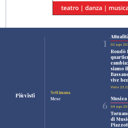
Attualit
1
02 ago 20
Rondò B
quartie
cambia
siamo i
Bassano
vive be
Visto 23.2
Settimana
Più visti
Musica
Mese
6
04 ago 20
Tornano
di Musi
Piazzot