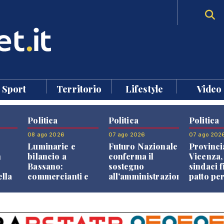
Sport
Territorio
Lifestyle
Video
Politica
Politica
Politica
08 ago 2026
07 ago 2026
07 ago 202
Luminarie e
Futuro Nazionale
Provinci
n
bilancio a
conferma il
Vicenza,
Bassano:
sostegno
sindaci f
ella
commercianti e
all'amministrazione
patto per
che
cittadini verso
Finco
dei Com
ione
una quota
volontaria