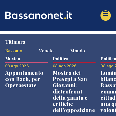
Ultimora
Bassano
Veneto
Mondo
Musica
Politica
Politic
08 ago 2026
08 ago 2026
08 ago 
Appuntamento
Mostra dei
Lumin
con Bach, per
Presepi a San
bilanc
Operaestate
Giovanni:
Bassa
dietrofront
comme
della giunta e
cittad
critiche
una q
dell'opposizione
volon