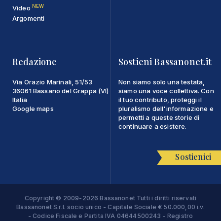
NEW
Video
Argomenti
Redazione
Sostieni Bassanonet.it
Via Orazio Marinali, 51/53
Non siamo solo una testata,
36061 Bassano del Grappa (VI)
siamo una voce collettiva. Con
Italia
il tuo contributo, proteggi il
Google maps
pluralismo dell'informazione e
permetti a queste storie di
continuare a esistere.
Sostienici
Copyright © 2009-2026 Bassanonet Tutti i diritti riservati
Bassanonet S.r.l. socio unico - Capitale Sociale € 50.000,00 i.v.
- Codice Fiscale e Partita IVA 04644500243 - Registro