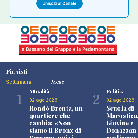
Unisciti al Canale
Più visti
Settimana
Mese
Attualità
Politica
1
2
02 ago 2026
02 ago 2026
Rondò Brenta, un
Scuola di
quartiere che
Marostica
cambia: «Non
Giovine e
siamo il Bronx di
Donazzan
Bassano, qui si
replicano 