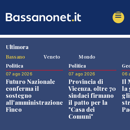
Ultimora
Bassano
Veneto
Mondo
Politica
Politica
Geo
07 ago 2026
07 ago 2026
06 
Futuro Nazionale
Provincia di
Il
conferma il
Vicenza, oltre 70
la 
sostegno
sindaci firmano
gli
all'amministrazione
il patto per la
st
Finco
"Casa dei
Pae
Comuni"