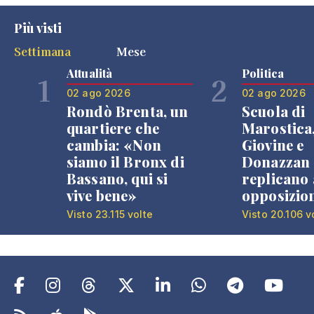
Più visti
Settimana
Mese
Attualità
Politica
1
2
02 ago 2026
02 ago 2026
Rondò Brenta, un
Scuola di
quartiere che
Marostica
cambia: «Non
Giovine e
siamo il Bronx di
Donazzan
Bassano, qui si
replicano 
vive bene»
opposizio
Visto 23.115 volte
Visto 20.106 v