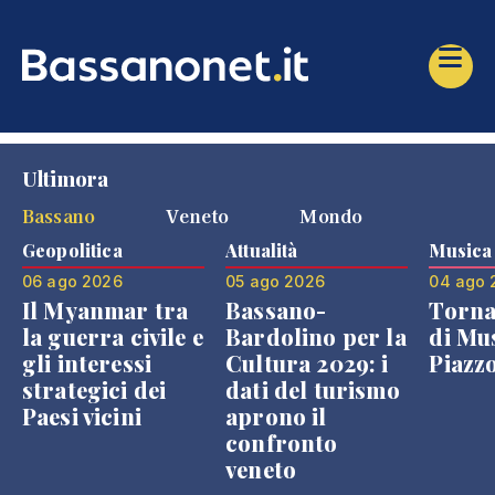
Ultimora
Bassano
Veneto
Mondo
Geopolitica
Attualità
Musica
06 ago 2026
05 ago 2026
04 ago 
Il Myanmar tra
Bassano-
Torna
la guerra civile e
Bardolino per la
di Mus
gli interessi
Cultura 2029: i
Piazz
strategici dei
dati del turismo
Paesi vicini
aprono il
confronto
veneto