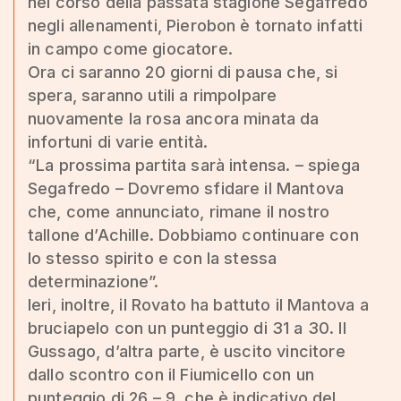
nel corso della passata stagione Segafredo
negli allenamenti, Pierobon è tornato infatti
in campo come giocatore.
Ora ci saranno 20 giorni di pausa che, si
spera, saranno utili a rimpolpare
nuovamente la rosa ancora minata da
infortuni di varie entità.
“La prossima partita sarà intensa. – spiega
Segafredo – Dovremo sfidare il Mantova
che, come annunciato, rimane il nostro
tallone d’Achille. Dobbiamo continuare con
lo stesso spirito e con la stessa
determinazione”.
Ieri, inoltre, il Rovato ha battuto il Mantova a
bruciapelo con un punteggio di 31 a 30. Il
Gussago, d’altra parte, è uscito vincitore
dallo scontro con il Fiumicello con un
punteggio di 26 – 9, che è indicativo del