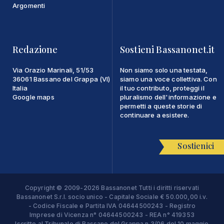
Argomenti
Redazione
Sostieni Bassanonet.it
Via Orazio Marinali, 51/53
Non siamo solo una testata,
36061 Bassano del Grappa (VI)
siamo una voce collettiva. Con
Italia
il tuo contributo, proteggi il
Google maps
pluralismo dell'informazione e
permetti a queste storie di
continuare a esistere.
Sostienici
Copyright © 2009-2026 Bassanonet Tutti i diritti riservati
Bassanonet S.r.l. socio unico - Capitale Sociale € 50.000,00 i.v.
- Codice Fiscale e Partita IVA 04644500243 - Registro
Imprese di Vicenza n° 04644500243 - REA n° 419353
Iscritto al Tribunale di Bassano del Grappa n.3/06 del 10 maggio