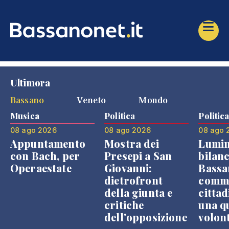
Ultimora
Bassano
Veneto
Mondo
Musica
Politica
Politic
08 ago 2026
08 ago 2026
08 ago 
Appuntamento
Mostra dei
Lumin
con Bach, per
Presepi a San
bilanc
Operaestate
Giovanni:
Bassa
dietrofront
comme
della giunta e
cittad
critiche
una q
dell'opposizione
volon