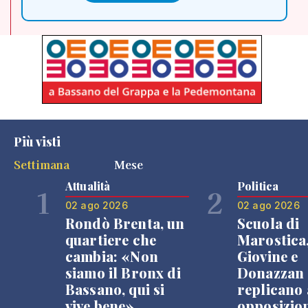
Più visti
Settimana
Mese
Attualità
Politica
1
2
02 ago 2026
02 ago 2026
Rondò Brenta, un
Scuola di
quartiere che
Marostica
cambia: «Non
Giovine e
siamo il Bronx di
Donazzan
Bassano, qui si
replicano 
vive bene»
opposizio