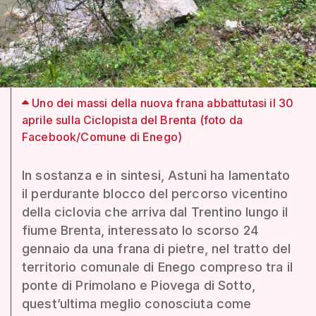
Uno dei massi della nuova frana abbattutasi il 30
aprile sulla Ciclopista del Brenta (foto da
Facebook/Comune di Enego)
In sostanza e in sintesi, Astuni ha lamentato
il perdurante blocco del percorso vicentino
della ciclovia che arriva dal Trentino lungo il
fiume Brenta, interessato lo scorso 24
gennaio da una frana di pietre, nel tratto del
territorio comunale di Enego compreso tra il
ponte di Primolano e Piovega di Sotto,
quest’ultima meglio conosciuta come