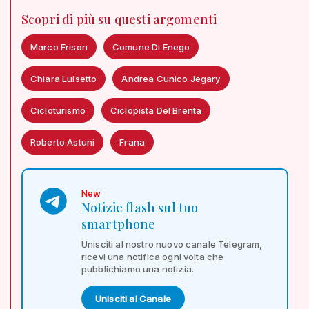
Scopri di più su questi argomenti
Marco Frison
Comune Di Enego
Chiara Luisetto
Andrea Cunico Jegary
Cicloturismo
Ciclopista Del Brenta
Roberto Astuni
Frana
New
Notizie flash sul tuo
smartphone
Unisciti al nostro nuovo canale Telegram,
ricevi una notifica ogni volta che
pubblichiamo una notizia.
Unisciti al Canale