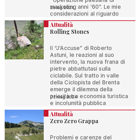
“Operazione paesana di
marketing anni ‘60”. Le mie
29 lug 2024
considerazioni al riguardo
Attualità
Rolling Stones
Il “J’Accuse” di Roberto
Astuni, le reazioni al suo
intervento, la nuova frana di
pietre abbattutasi sulla
ciclabile. Sul tratto in valle
della Ciclopista del Brenta
emerge il dilemma della
priorità tra economia turistica
02 mag 2024
e incolumità pubblica
Attualità
Zero Zero Grappa
Problemi e carenze del