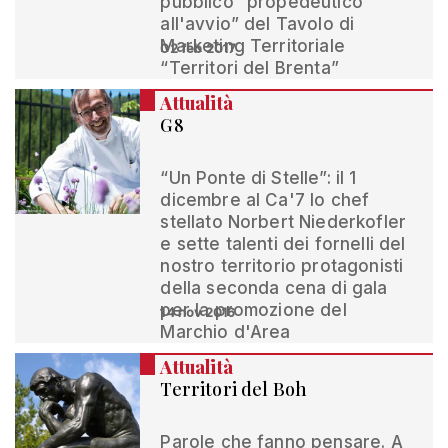
pubblico “propedeutico
all'avvio” del Tavolo di
Marketing Territoriale
02 feb 2017
“Territori del Brenta”
Attualità
G8
“Un Ponte di Stelle”: il 1
dicembre al Ca'7 lo chef
stellato Norbert Niederkofler
e sette talenti dei fornelli del
nostro territorio protagonisti
della seconda cena di gala
per la promozione del
14 nov 2016
Marchio d'Area
Attualità
Territori del Boh
Parole che fanno pensare. A