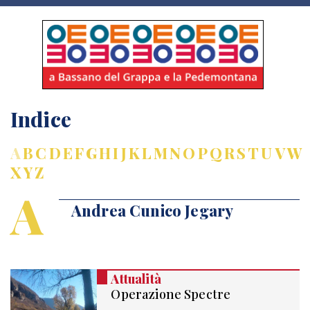
Indice
A
B
C
D
E
F
G
H
I
J
K
L
M
N
O
P
Q
R
S
T
U
V
W
X
Y
Z
A
Andrea Cunico Jegary
Attualità
Operazione Spectre