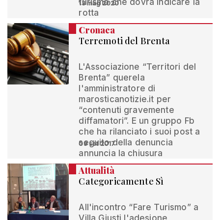
turismo che dovrà indicare la
13 mag 2020
rotta
Cronaca
Terremoti del Brenta
L'Associazione “Territori del
Brenta” querela
l'amministratore di
marosticanotizie.it per
“contenuti gravemente
diffamatori”. E un gruppo Fb
che ha rilanciato i suoi post a
seguito della denuncia
09 set 2017
annuncia la chiusura
Attualità
Categoricamente Sì
All'incontro “Fare Turismo” a
Villa Giusti l'adesione