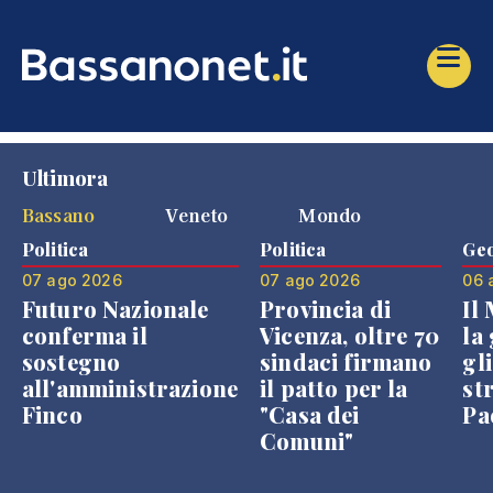
Ultimora
Bassano
Veneto
Mondo
Politica
Politica
Geo
07 ago 2026
07 ago 2026
06 
Futuro Nazionale
Provincia di
Il
conferma il
Vicenza, oltre 70
la 
sostegno
sindaci firmano
gli
all'amministrazione
il patto per la
st
Finco
"Casa dei
Pae
Comuni"