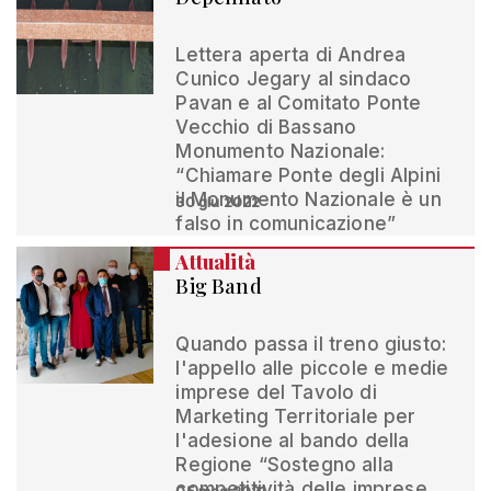
Lettera aperta di Andrea
Cunico Jegary al sindaco
Pavan e al Comitato Ponte
Vecchio di Bassano
Monumento Nazionale:
“Chiamare Ponte degli Alpini
il Monumento Nazionale è un
30 giu 2022
falso in comunicazione”
Attualità
Big Band
Quando passa il treno giusto:
l'appello alle piccole e medie
imprese del Tavolo di
Marketing Territoriale per
l'adesione al bando della
Regione “Sostegno alla
competitività delle imprese