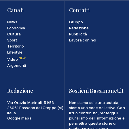
Canali
Contatti
News
Gruppo
Economia
Redazione
Cultura
Pubblicità
Sport
Lavora con noi
Territorio
Lifestyle
NEW
Video
Argomenti
Redazione
Sostieni Bassanonet.it
Via Orazio Marinali, 51/53
Non siamo solo una testata,
36061 Bassano del Grappa (VI)
siamo una voce collettiva. Con
Italia
il tuo contributo, proteggi il
Google maps
pluralismo dell'informazione e
permetti a queste storie di
continuare a esistere.