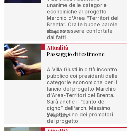
unanime delle categorie
economiche al progetto
Marchio d'Area “Territori del
Brenta”. Ora le buone parole
devono essere confortate
27 apr 2017
dai fatti
Attualità
Passaggio di testimone
A Villa Giusti in città incontro
pubblico coi presidenti delle
categorie economiche per il
lancio del progetto Marchio
d'Area-Territori del Brenta.
Sarà anche il “canto del
cigno” dell'arch. Massimo
Vallotto, uno dei promotori
24 apr 2017
del progetto