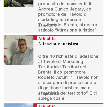
proposito dei commenti di
Andrea Cunico Jegary, co-
promotore del Tavolo di
marketing territoriale
Territori del Brenta, al nostro
25 apr 2016
articolo “Attrazione turistica”
Attualità
Attrazione turistica
Oltre 40 richieste di adesione
al Tavolo di Marketing
Territoriale Territori del
Brenta. Il co-promotore
Roberto Astuni: “Il Tavolo non
si occuperà di promozione o
di gestione turistica, ma di
attrattività del territorio”. E ci
24 apr 2016
spiega cos'è
Attualità