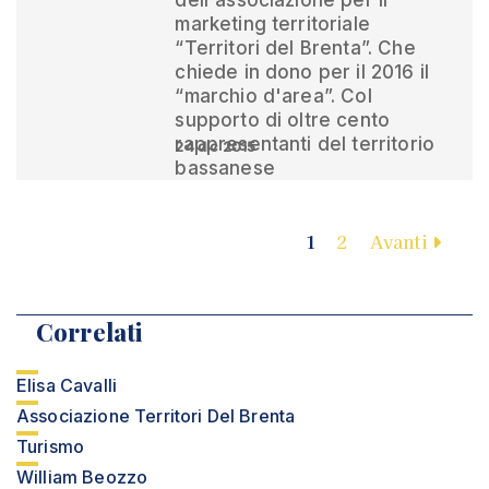
dell'associazione per il
marketing territoriale
“Territori del Brenta”. Che
chiede in dono per il 2016 il
“marchio d'area”. Col
supporto di oltre cento
rappresentanti del territorio
24 dic 2015
bassanese
1
2
Avanti
Correlati
Elisa Cavalli
Associazione Territori Del Brenta
Turismo
William Beozzo