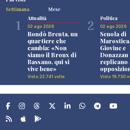
Settimana
Mese
Attualità
Politica
1
2
02 ago 2026
02 ago 2026
Rondò Brenta, un
Scuola di
quartiere che
Marostica
cambia: «Non
Giovine e
siamo il Bronx di
Donazzan
Bassano, qui si
replicano 
vive bene»
opposizio
Visto 22.741 volte
Visto 19.730 v