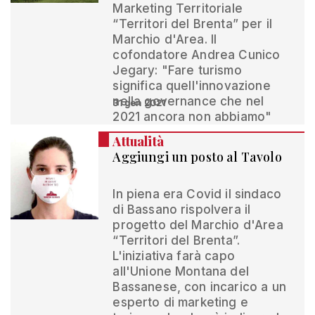
Marketing Territoriale
“Territori del Brenta” per il
Marchio d'Area. Il
cofondatore Andrea Cunico
Jegary: "Fare turismo
significa quell'innovazione
nella governance che nel
31 gen 2021
2021 ancora non abbiamo"
Attualità
Aggiungi un posto al Tavolo
In piena era Covid il sindaco
di Bassano rispolvera il
progetto del Marchio d'Area
“Territori del Brenta”.
L'iniziativa farà capo
all'Unione Montana del
Bassanese, con incarico a un
esperto di marketing e