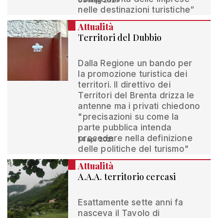
05 mag 2021
nelle destinazioni turistiche”
Attualità
Territori del Dubbio
Dalla Regione un bando per
la promozione turistica dei
territori. Il direttivo dei
Territori del Brenta drizza le
antenne ma i privati chiedono
"precisazioni su come la
parte pubblica intenda
procedere nella definizione
14 apr 2021
delle politiche del turismo"
Attualità
A.A.A. territorio cercasi
Esattamente sette anni fa
nasceva il Tavolo di