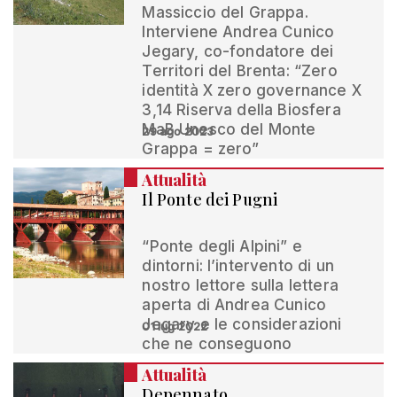
Massiccio del Grappa.
Interviene Andrea Cunico
Jegary, co-fondatore dei
Territori del Brenta: “Zero
identità X zero governance X
3,14 Riserva della Biosfera
MaB Unesco del Monte
29 ago 2023
Grappa = zero”
Attualità
Il Ponte dei Pugni
“Ponte degli Alpini” e
dintorni: l’intervento di un
nostro lettore sulla lettera
aperta di Andrea Cunico
Jegary e le considerazioni
01 lug 2022
che ne conseguono
Attualità
Depennato