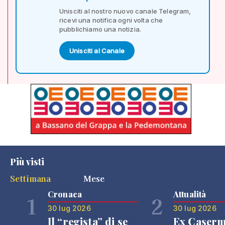
Unisciti al nostro nuovo canale Telegram,
ricevi una notifica ogni volta che
pubblichiamo una notizia.
Unisciti al Canale
Più visti
Settimana
Mese
Cronaca
Attualità
1
2
30 lug 2026
30 lug 2026
Il “regista” di se
Ex Caser