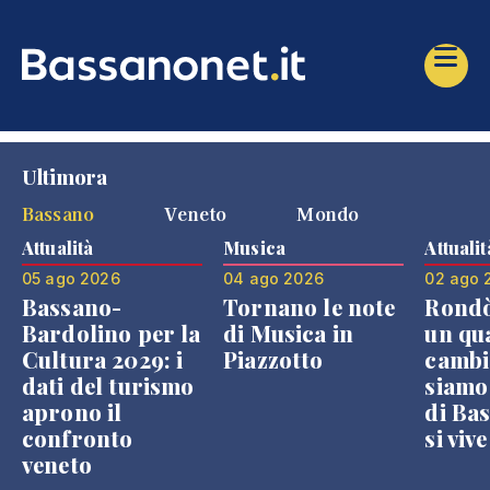
Ultimora
Bassano
Veneto
Mondo
Attualità
Musica
Attualit
05 ago 2026
04 ago 2026
02 ago 
Bassano-
Tornano le note
Rondò
Bardolino per la
di Musica in
un qu
Cultura 2029: i
Piazzotto
cambi
dati del turismo
siamo
aprono il
di Bas
confronto
si viv
veneto