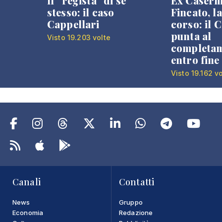
Il “regista” di se
Ex Caser
stesso: il caso
Fincato, la
Cappellari
corso: il
punta al
Visto 19.203 volte
completa
entro fine
Visto 19.162 v
Canali
Contatti
News
Gruppo
Economia
Redazione