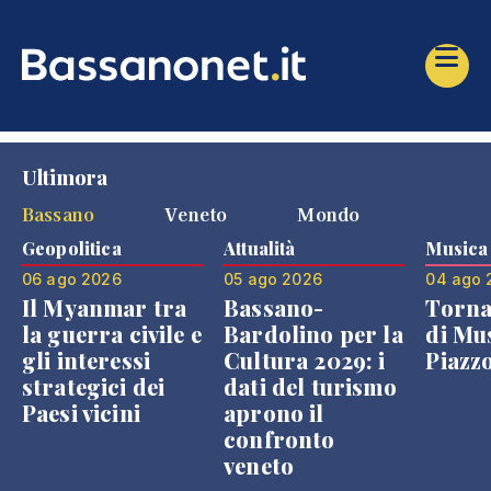
Ultimora
Bassano
Veneto
Mondo
Geopolitica
Attualità
Musica
06 ago 2026
05 ago 2026
04 ago 
Il Myanmar tra
Bassano-
Torna
la guerra civile e
Bardolino per la
di Mus
gli interessi
Cultura 2029: i
Piazz
strategici dei
dati del turismo
Paesi vicini
aprono il
confronto
veneto