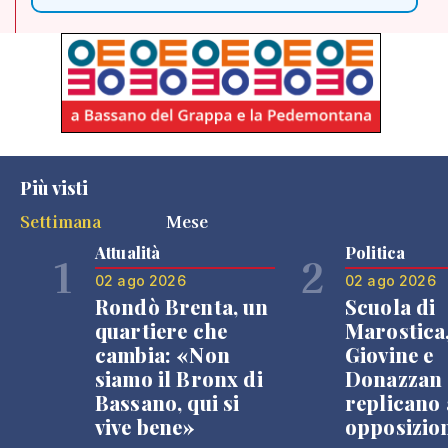
Più visti
Settimana
Mese
Attualità
Politica
1
2
02 ago 2026
02 ago 2026
Rondò Brenta, un
Scuola di
quartiere che
Marostica
cambia: «Non
Giovine e
siamo il Bronx di
Donazzan
Bassano, qui si
replicano 
vive bene»
opposizio