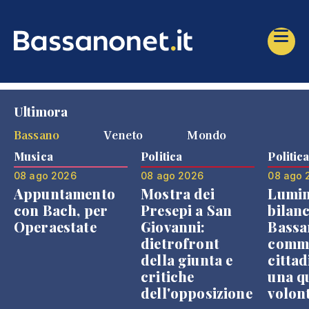
Ultimora
Bassano
Veneto
Mondo
Musica
Politica
Politic
08 ago 2026
08 ago 2026
08 ago 
Appuntamento
Mostra dei
Lumin
con Bach, per
Presepi a San
bilanc
Operaestate
Giovanni:
Bassa
dietrofront
comme
della giunta e
cittad
critiche
una q
dell'opposizione
volon