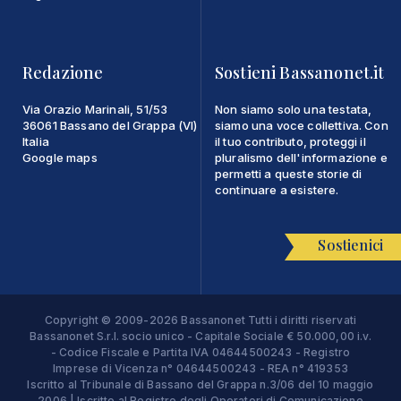
Redazione
Sostieni Bassanonet.it
Via Orazio Marinali, 51/53
Non siamo solo una testata,
36061 Bassano del Grappa (VI)
siamo una voce collettiva. Con
Italia
il tuo contributo, proteggi il
Google maps
pluralismo dell'informazione e
permetti a queste storie di
continuare a esistere.
Sostienici
Copyright © 2009-2026 Bassanonet Tutti i diritti riservati
Bassanonet S.r.l. socio unico - Capitale Sociale € 50.000,00 i.v.
- Codice Fiscale e Partita IVA 04644500243 - Registro
Imprese di Vicenza n° 04644500243 - REA n° 419353
Iscritto al Tribunale di Bassano del Grappa n.3/06 del 10 maggio
2006 | Iscritto al Registro degli Operatori di Comunicazione