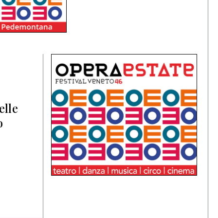
elle
o