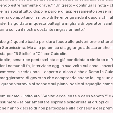
itengo estremamente grave.” “Un gesto - continua la nota - 
re ma soprattutto, dopo le parole di apprezzamento spese in
, si comportano in modo differente girando il capo a chi, al
ide, ha guidato in questa battaglia migliaia di operatori sanit
ari a cui va il nostro costante ringraziamento.”
be già quanto basta per dare fuoco alle polveri pre-elettorali
a Serenissima. Ma alla polemica si aggiunge adesso anche il 
sta per “5 Stelle” e “G” per Guidolin.
dolin, senatrice pentastellata e già candidata a sindaco di 
zioni comunali fa, interviene oggi a sua volta sul caso Lanzar
asmessa in redazione. L’aspetto curioso è che a Roma la Guid
a maggioranza di governo che comprende anche la Lega: un’
e quando tuttavia si scende sul piano locale si squaglia come
omunicato - intitolato “Sanità: eccellenza o caos veneto?” e
assumere - la parlamentare esprime solidarietà ai gruppi di
che hanno deciso di non partecipare alla consegna del prem