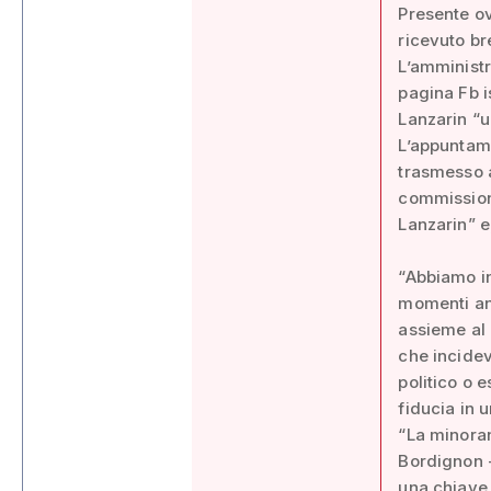
Presente o
ricevuto br
L’amministr
pagina Fb i
Lanzarin “u
L’appuntam
trasmesso a
commissione
Lanzarin” e
“Abbiamo in
momenti anc
assieme al
che incidev
politico o 
fiducia in 
“La minoran
Bordignon -
una chiave 