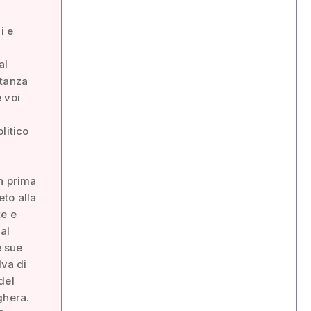
i e
al
stanza
e voi
litico
in prima
to alla
te e
al
e sue
lva di
del
ghera.