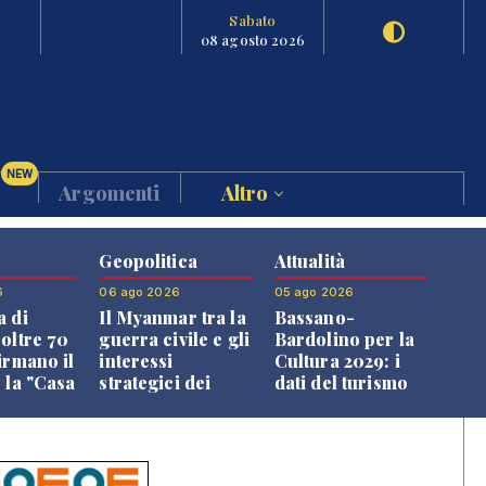
Sabato
08 agosto 2026
NEW
Argomenti
Altro
Geopolitica
Attualità
6
06 ago 2026
05 ago 2026
a di
Il Myanmar tra la
Bassano-
 oltre 70
guerra civile e gli
Bardolino per la
irmano il
interessi
Cultura 2029: i
 la "Casa
strategici dei
dati del turismo
uni"
Paesi vicini
aprono il
confronto veneto