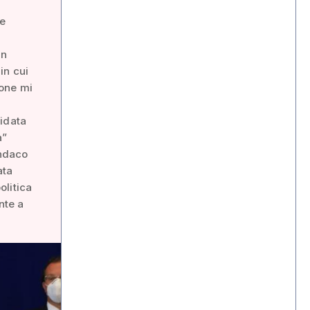
le
on
in cui
ione mi
uidata
à”
indaco
ata
olitica
nte a