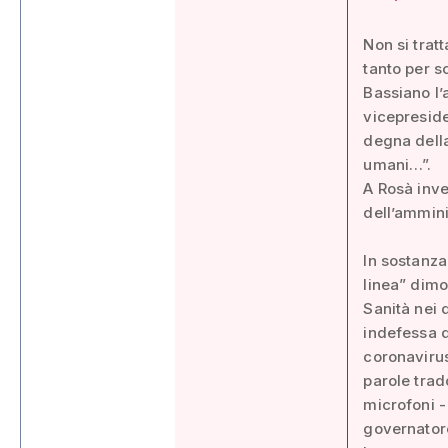
Non si trat
tanto per s
Bassiano l’
vicepreside
degna dell
umani…”.
A Rosà inve
dell’ammini
In sostanza
linea” dimo
Sanità nei 
indefessa d
coronavirus
parole trad
microfoni -
governatore