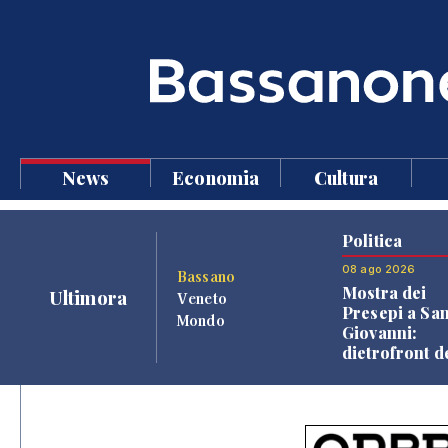
News
Economia
Cultura
Politica
08 ago 2026
Bassano
Mostra dei
Ultimora
Veneto
Presepi a Sa
Mondo
Giovanni:
dietrofront d
giunta e criti
dell'opposiz