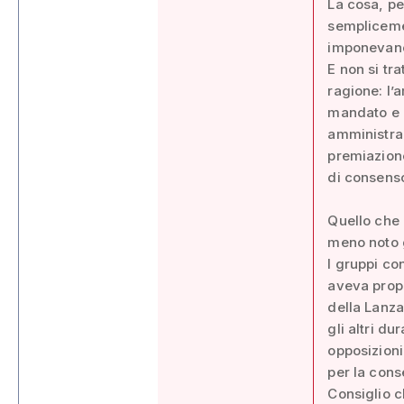
La cosa, pe
semplicemen
imponevano 
E non si tr
ragione: l’
mandato e i
amministra
premiazion
di consenso
Quello che 
meno noto g
I gruppi co
aveva propo
della Lanza
gli altri d
opposizioni
per la cons
Consiglio c