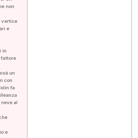
che non
 vertice
ari e
 in
fattore
Rosà un
in con
olin fa
alleanza
 neve al
 che
io e