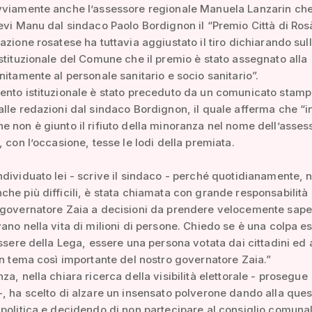
vviamente anche l’assessore regionale Manuela Lanzarin ch
evi Manu dal sindaco Paolo Bordignon il “Premio Città di Rosà
azione rosatese ha tuttavia aggiustato il tiro dichiarando sul
stituzionale del Comune che il premio è stato assegnato alla
nitamente al personale sanitario e socio sanitario”.
ento istituzionale è stato preceduto da un comunicato stam
lle redazioni dal sindaco Bordignon, il quale afferma che “i
 non è giunto il rifiuto della minoranza nel nome dell’asses
, con l’occasione, tesse le lodi della premiata.
dividuato lei - scrive il sindaco - perché quotidianamente, n
he più difficili, è stata chiamata con grande responsabilità
 governatore Zaia a decisioni da prendere velocemente sap
ano nella vita di milioni di persone. Chiedo se è una colpa e
essere della Lega, essere una persona votata dai cittadini ed 
un tema così importante del nostro governatore Zaia.”
za, nella chiara ricerca della visibilità elettorale - prosegue
, ha scelto di alzare un insensato polverone dando alla ques
politica e decidendo di non partecipare al consiglio comuna