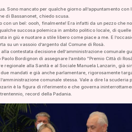
ua. Sono mancato per qualche giorno all’appuntamento con 
ne di Bassanonet, chiedo scusa.
o con un bel: oooh, finalmente! Era infatti da un pezzo che n
alche succosa polemica in ambito politico locale, di quelle 
testa in giù e nuotare a stile libero come piace a me. E l’occas
erta su un vassoio d’argento dal Comune di Rosà.
o alla contestata decisione dell’amministrazione comunale g
 Paolo Bordignon di assegnare l’ambito “Premio Città di Ros
re regionale alla Sanità e al Sociale Manuela Lanzarin, già s
r due mandati e già anche parlamentare, rigorosamente targ
’amministrazione comunale stessa. Vale a dire la scuderia p
anzarin è la figura di riferimento e che governa ininterrottame
trentennio, record della Padania.