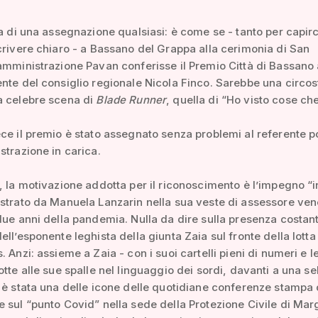
ta di una assegnazione qualsiasi: è come se - tanto per capirc
crivere chiaro - a Bassano del Grappa alla cerimonia di San
amministrazione Pavan conferisse il Premio Città di Bassano 
nte del consiglio regionale Nicola Finco. Sarebbe una circo
a celebre scena di
Blade Runner
, quella di “Ho visto cose ch
ce il premio è stato assegnato senza problemi al referente po
strazione in carica.
, la motivazione addotta per il riconoscimento è l’impegno “
strato da Manuela Lanzarin nella sua veste di assessore vene
due anni della pandemia. Nulla da dire sulla presenza costan
ell’esponente leghista della giunta Zaia sul fronte della lotta 
. Anzi: assieme a Zaia - con i suoi cartelli pieni di numeri e l
otte alle sue spalle nel linguaggio dei sordi, davanti a una se
 è stata una delle icone delle quotidiane conferenze stampa 
 sul “punto Covid” nella sede della Protezione Civile di Mar