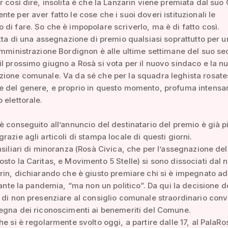
r così dire, insolita è che la Lanzarin viene premiata dal su
te per aver fatto le cose che i suoi doveri istituzionali le
di fare. So che è impopolare scriverlo, ma è di fatto così.
atta di una assegnazione di premio qualsiasi soprattutto per un
amministrazione Bordignon è alle ultime settimane del suo s
l prossimo giugno a Rosà si vota per il nuovo sindaco e la n
zione comunale. Va da sé che per la squadra leghista rosat
e del genere, e proprio in questo momento, profuma intens
 elettorale.
è conseguito all’annuncio del destinatario del premio è già p
razie agli articoli di stampa locale di questi giorni.
nsiliari di minoranza (Rosà Civica, che per l’assegnazione de
sto la Caritas, e Movimento 5 Stelle) si sono dissociati dal
rin, dichiarando che è giusto premiare chi si è impegnato ad
urante la pandemia, “ma non un politico”. Da qui la decisione d
 di non presenziare al consiglio comunale straordinario con
egna dei riconoscimenti ai benemeriti del Comune.
he si è regolarmente svolto oggi, a partire dalle 17, al PalaRo