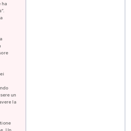
e ha
”.
la
pa
n
sore
ei
endo
ssere un
avere la
tione
le. Un