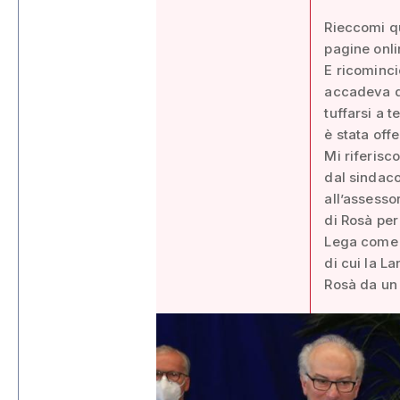
Rieccomi q
pagine onli
E ricominci
accadeva qu
tuffarsi a 
è stata off
Mi riferisc
dal sindaco
all’assesso
di Rosà pe
Lega come l
di cui la L
Rosà da un 