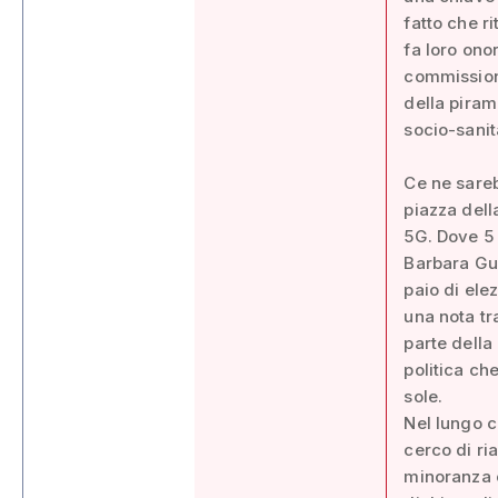
fatto che r
fa loro ono
commissione
della piram
socio-sanit
Ce ne sareb
piazza dell
5G. Dove 5 
Barbara Gui
paio di ele
una nota tr
parte dell
politica ch
sole.
Nel lungo c
cerco di ri
minoranza 