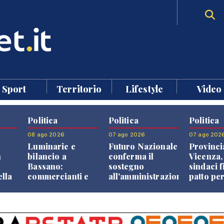
Sport
Territorio
Lifestyle
Video
Politica
Politica
Politica
08 ago 2026
07 ago 2026
07 ago 202
Luminarie e
Futuro Nazionale
Provinci
n
bilancio a
conferma il
Vicenza,
Bassano:
sostegno
sindaci f
ella
commercianti e
all'amministrazione
patto per
che
cittadini verso
Finco
dei Com
ione
una quota
volontaria