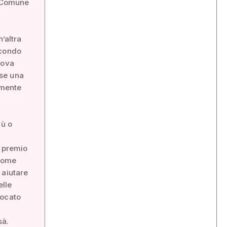
o Comune
’altra
econdo
uova
ese una
amente
iù o
l premio
 nome
 aiutare
elle
vocato
sà.