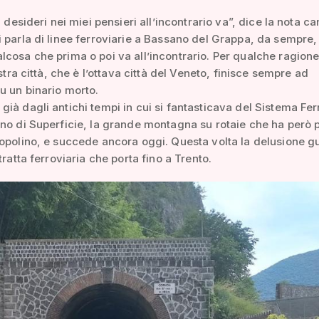
i desideri nei miei pensieri all’incontrario va”, dice la nota c
 parla di linee ferroviarie a Bassano del Grappa, da sempre,
cosa che prima o poi va all’incontrario. Per qualche ragione
ostra città, che è l’ottava città del Veneto, finisce sempre ad
u un binario morto.
ià dagli antichi tempi in cui si fantasticava del Sistema Fer
no di Superficie, la grande montagna su rotaie che ha però p
opolino, e succede ancora oggi. Questa volta la delusione g
tratta ferroviaria che porta fino a Trento.