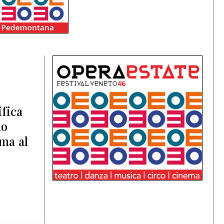
ifica
do
rma al