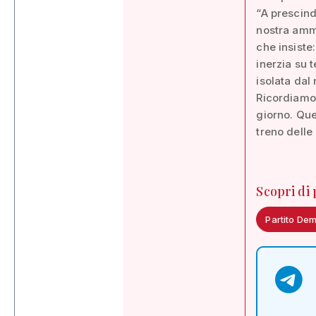
“A prescind
nostra ammi
che insist
inerzia su 
isolata dal
Ricordiamoc
giorno. Que
treno delle
Scopri di
Partito De