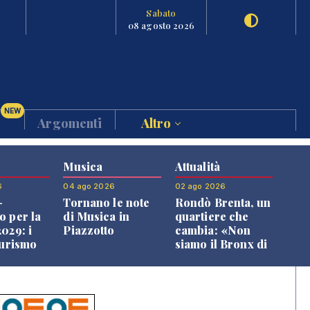
Sabato
08 agosto 2026
NEW
Argomenti
Altro
Musica
Attualità
6
04 ago 2026
02 ago 2026
-
Tornano le note
Rondò Brenta, un
o per la
di Musica in
quartiere che
029: i
Piazzotto
cambia: «Non
turismo
siamo il Bronx di
l
Bassano, qui si
o veneto
vive bene»