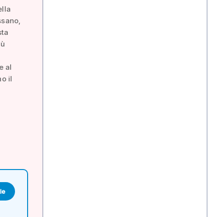
lla
ssano,
sta
iù
e al
o il
le