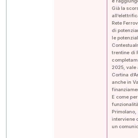
e raggiunge
Già la scor
all’elettri
Rete Ferrov
di potenzia
le potenzial
Contestualm
trentine di
completamen
2025, vale 
Cortina d’A
anche in Va
finanziamen
E come per 
funzionalità
Primolano, 
interviene 
un comunica