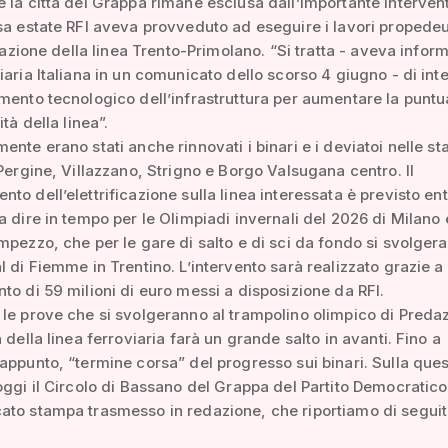
 la città del Grappa rimane esclusa dall’importante interven
sa estate RFI aveva provveduto ad eseguire i lavori propedeu
ficazione della linea Trento-Primolano. “Si tratta - aveva infor
iaria Italiana in un comunicato dello scorso 4 giugno - di int
mento tecnologico dell’infrastruttura per aumentare la puntua
ità della linea”.
ente erano stati anche rinnovati i binari e i deviatoi nelle st
 Pergine, Villazzano, Strigno e Borgo Valsugana centro. Il
to dell’elettrificazione sulla linea interessata è previsto entr
a dire in tempo per le Olimpiadi invernali del 2026 di Milano 
mpezzo, che per le gare di salto e di sci da fondo si svolger
l di Fiemme in Trentino. L’intervento sarà realizzato grazie a
to di 59 milioni di euro messi a disposizione da RFI.
le prove che si svolgeranno al trampolino olimpico di Predaz
 della linea ferroviaria farà un grande salto in avanti. Fino a
appunto, “termine corsa” del progresso sui binari. Sulla que
oggi il Circolo di Bassano del Grappa del Partito Democratico
to stampa trasmesso in redazione, che riportiamo di seguit