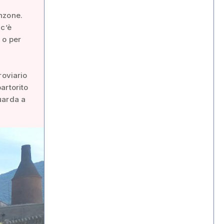
anzone.
 c’è
 o per
roviario
artorito
uarda a