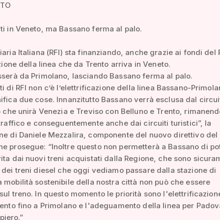
ATO
ti in Veneto, ma Bassano ferma al palo.
iaria Italiana (RFI) sta finanziando, anche grazie ai fondi del
azione della linea che da Trento arriva in Veneto.
sserà da Primolano, lasciando Bassano ferma al palo.
ti di RFI non c’è l’elettrificazione della linea Bassano-Primol
ifica due cose. Innanzitutto Bassano verrà esclusa dal circui
to che unirà Venezia e Treviso con Belluno e Trento, rimanen
 traffico e conseguentemente anche dai circuiti turistici”, la
ne di Daniele Mezzalira, componente del nuovo direttivo del 
e prosegue: “Inoltre questo non permetterà a Bassano di po
ita dai nuovi treni acquistati dalla Regione, che sono sicur
 dei treni diesel che oggi vediamo passare dalla stazione di
 mobilità sostenibile della nostra città non può che essere
sul treno. In questo momento le priorità sono l'elettrificazion
rento fino a Primolano e l'adeguamento della linea per Padov
iero.”