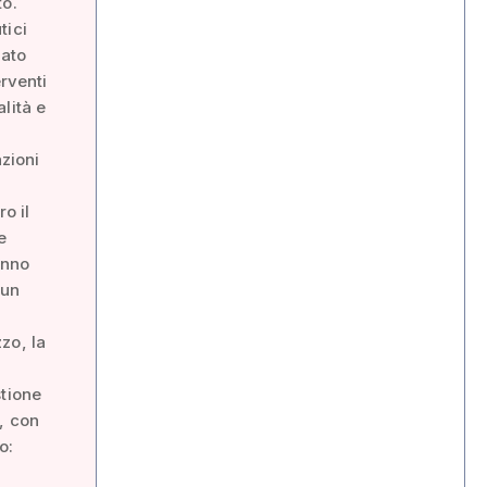
to.
tici
mato
erventi
lità e
azioni
o il
e
anno
 un
zo, la
stione
, con
o: