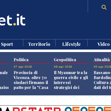
Sport
Territorio
Lifestyle
Video
Politica
Geopolitica
Attualità
07 ago 2026
06 ago 2026
05 ago 202
nale
Provincia di
Il Myanmar tra la
Bassano
Vicenza, oltre 70
guerra civile e gli
Bardolin
sindaci firmano il
interessi
Cultura 2
razione
patto per la "Casa
strategici dei
dati del 
dei Comuni"
Paesi vicini
aprono i
confront