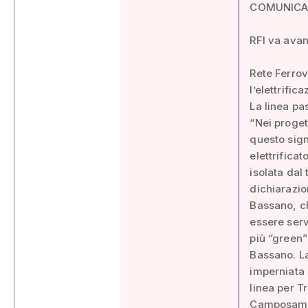
COMUNIC
RFI va avan
Rete Ferrov
l’elettrific
La linea pa
“Nei proget
questo sign
elettrifica
isolata dal
dichiarazio
Bassano, ch
essere serv
più “green”
Bassano. La
imperniata 
linea per T
Camposamp