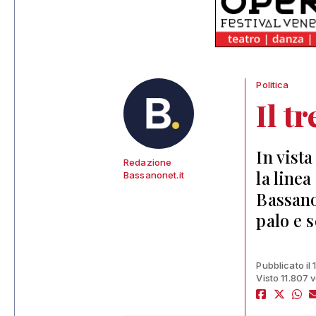
Politica
Il t
In vista
Redazione
la line
Bassanonet.it
Bassano
palo e 
Pubblicato il
Visto 11.807 v