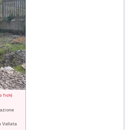
o Tich)
cazione
a Vallata