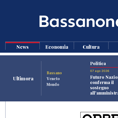
News
Economia
Cultura
Politica
07 ago 2026
Bassano
Futuro Nazio
Ultimora
Veneto
conferma il
Mondo
sostegno
all'amminist
Finco