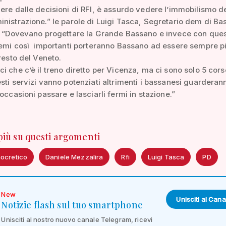
ere dalle decisioni di RFI, è assurdo vedere l’immobilismo de
nistrazione.” le parole di Luigi Tasca, Segretario dem di Ba
e: “Dovevano progettare la Grande Bassano e invece con que
temi così importanti porteranno Bassano ad essere sempre p
 resto del Veneto.
i che c’è il treno diretto per Vicenza, ma ci sono solo 5 cors
sti servizi vanno potenziati altrimenti i bassanesi guarderann
 occasioni passare e lasciarli fermi in stazione.”
 più su questi argomenti
mocretico
Daniele Mezzalira
Rfi
Luigi Tasca
PD
New
Unisciti al Cana
Notizie flash sul tuo smartphone
Unisciti al nostro nuovo canale Telegram, ricevi