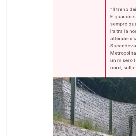
“Il treno de
E quando si
sempre qual
l’altra la n
attendere s
Succedeva g
Metropolita
un misero t
nord, sulla 