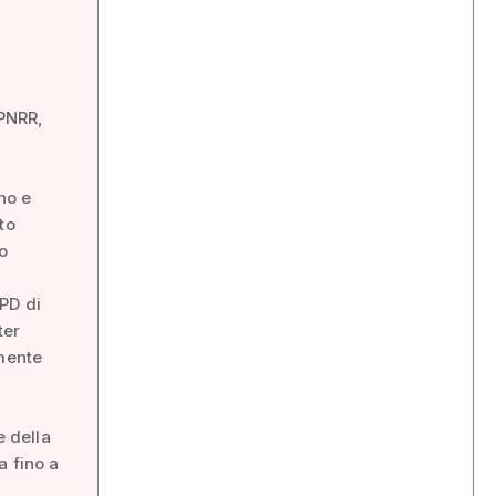
 PNRR,
ano e
to
do
PD di
ter
amente
e della
a fino a