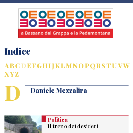
Indice
A
B
C
D
E
F
G
H
I
J
K
L
M
N
O
P
Q
R
S
T
U
V
W
X
Y
Z
D
Daniele Mezzalira
Politica
Il treno dei desideri