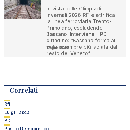
In vista delle Olimpiadi
invernali 2026 RFI elettrifica
la linea ferroviaria Trento-
Primolano, escludendo
Bassano. Interviene il PD
cittadino: “Bassano ferma al
palo e sempre più isolata dal
17 gen 2022
resto del Veneto”
Correlati
Rfi
Luigi Tasca
PD
Partito Democretico