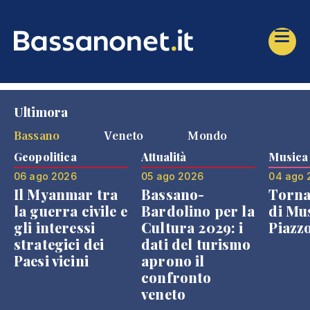
Ultimora
Bassano
Veneto
Mondo
Geopolitica
Attualità
Musica
06 ago 2026
05 ago 2026
04 ago 
Il Myanmar tra
Bassano-
Torna
la guerra civile e
Bardolino per la
di Mus
gli interessi
Cultura 2029: i
Piazz
strategici dei
dati del turismo
Paesi vicini
aprono il
confronto
veneto