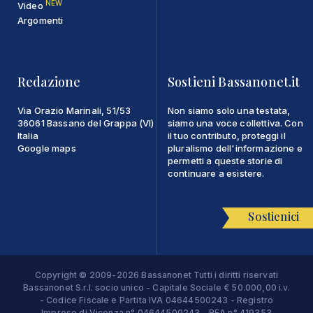
NEW
Video
Argomenti
Redazione
Sostieni Bassanonet.it
Via Orazio Marinali, 51/53
Non siamo solo una testata,
36061 Bassano del Grappa (VI)
siamo una voce collettiva. Con
Italia
il tuo contributo, proteggi il
Google maps
pluralismo dell'informazione e
permetti a queste storie di
continuare a esistere.
Sostienici
Copyright © 2009-2026 Bassanonet Tutti i diritti riservati
Bassanonet S.r.l. socio unico - Capitale Sociale € 50.000,00 i.v.
- Codice Fiscale e Partita IVA 04644500243 - Registro
Imprese di Vicenza n° 04644500243 - REA n° 419353