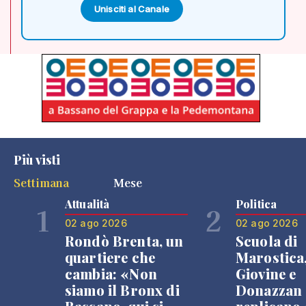
Unisciti al Canale
Più visti
Settimana
Mese
Attualità
Politica
1
2
02 ago 2026
02 ago 2026
Rondò Brenta, un
Scuola di
quartiere che
Marostica
cambia: «Non
Giovine e
siamo il Bronx di
Donazzan