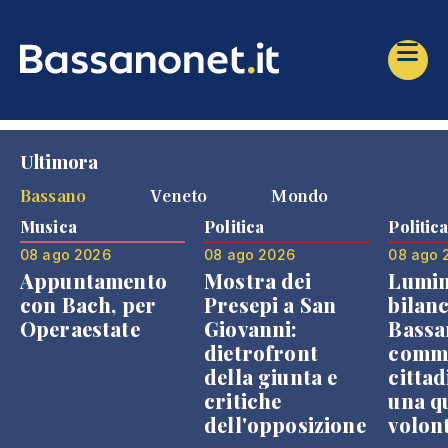
Ultimora
Bassano
Veneto
Mondo
Musica
Politica
Politic
08 ago 2026
08 ago 2026
08 ago 
Appuntamento
Mostra dei
Lumin
con Bach, per
Presepi a San
bilanc
Operaestate
Giovanni:
Bassa
dietrofront
comme
della giunta e
cittad
critiche
una q
dell'opposizione
volon