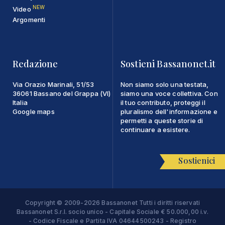
NEW
Video
Argomenti
Redazione
Sostieni Bassanonet.it
Via Orazio Marinali, 51/53
Non siamo solo una testata,
36061 Bassano del Grappa (VI)
siamo una voce collettiva. Con
Italia
il tuo contributo, proteggi il
Google maps
pluralismo dell'informazione e
permetti a queste storie di
continuare a esistere.
Sostienici
Copyright © 2009-2026 Bassanonet Tutti i diritti riservati
Bassanonet S.r.l. socio unico - Capitale Sociale € 50.000,00 i.v.
- Codice Fiscale e Partita IVA 04644500243 - Registro