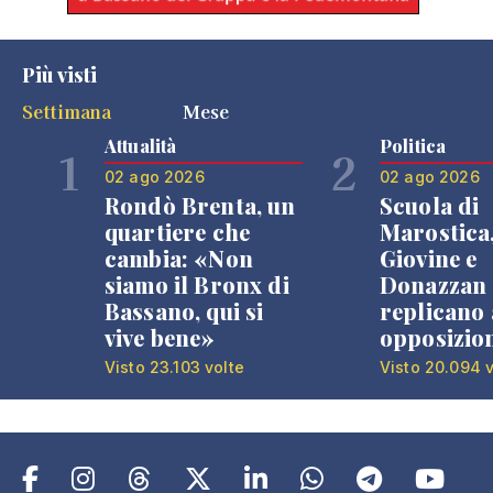
Più visti
Settimana
Mese
Attualità
Politica
1
2
02 ago 2026
02 ago 2026
Rondò Brenta, un
Scuola di
quartiere che
Marostica
cambia: «Non
Giovine e
siamo il Bronx di
Donazzan
Bassano, qui si
replicano 
vive bene»
opposizio
Visto 23.103 volte
Visto 20.094 v