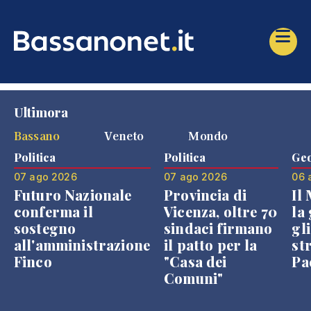
Ultimora
Bassano
Veneto
Mondo
Politica
Politica
Geo
07 ago 2026
07 ago 2026
06 
Futuro Nazionale
Provincia di
Il
conferma il
Vicenza, oltre 70
la 
sostegno
sindaci firmano
gli
all'amministrazione
il patto per la
st
Finco
"Casa dei
Pae
Comuni"