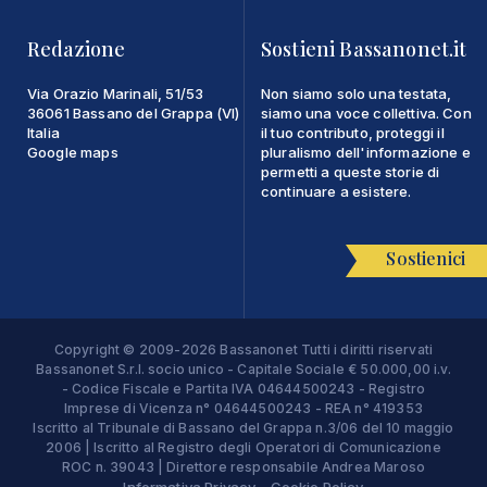
Redazione
Sostieni Bassanonet.it
Via Orazio Marinali, 51/53
Non siamo solo una testata,
36061 Bassano del Grappa (VI)
siamo una voce collettiva. Con
Italia
il tuo contributo, proteggi il
Google maps
pluralismo dell'informazione e
permetti a queste storie di
continuare a esistere.
Sostienici
Copyright © 2009-2026 Bassanonet Tutti i diritti riservati
Bassanonet S.r.l. socio unico - Capitale Sociale € 50.000,00 i.v.
- Codice Fiscale e Partita IVA 04644500243 - Registro
Imprese di Vicenza n° 04644500243 - REA n° 419353
Iscritto al Tribunale di Bassano del Grappa n.3/06 del 10 maggio
2006 | Iscritto al Registro degli Operatori di Comunicazione
ROC n. 39043 | Direttore responsabile Andrea Maroso