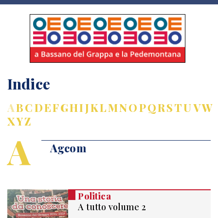
Indice
A
B
C
D
E
F
G
H
I
J
K
L
M
N
O
P
Q
R
S
T
U
V
W
X
Y
Z
A
Agcom
Politica
A tutto volume 2