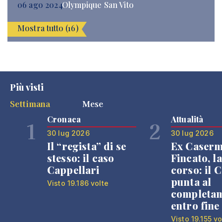
06 ago 2024
Olympique San Vito
Mostra tutto (16)
Più visti
Settimana
Mese
Cronaca
Attualità
1
2
30 lug 2026
30 lug 2026
Il “regista” di se
Ex Caser
stesso: il caso
Fincato, la
Cappellari
corso: il
punta al
Visto 19.186 volte
completa
entro fine
Visto 19.155 vo