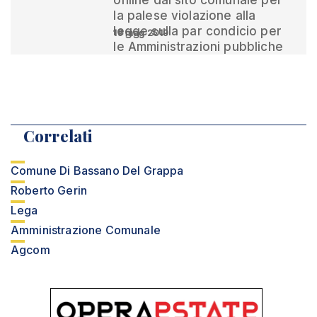
online dal sito comunale per
la palese violazione alla
legge sulla par condicio per
19 mag 2019
le Amministrazioni pubbliche
Correlati
Comune Di Bassano Del Grappa
Roberto Gerin
Lega
Amministrazione Comunale
Agcom