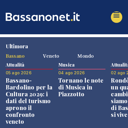
Ultimora
Bassano
Veneto
Mondo
Attualità
Musica
Attualit
05 ago 2026
04 ago 2026
02 ago 
Bassano-
Tornano le note
Rondò
Bardolino per la
di Musica in
un qu
Cultura 2029: i
Piazzotto
cambi
dati del turismo
siamo
aprono il
di Bas
confronto
si viv
veneto