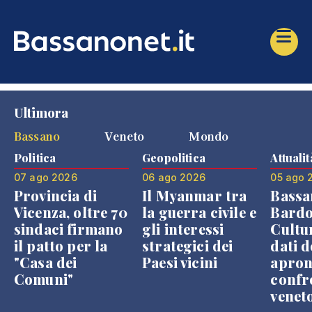
Ultimora
Bassano
Veneto
Mondo
Politica
Geopolitica
Attualit
07 ago 2026
06 ago 2026
05 ago 
Provincia di
Il Myanmar tra
Bassa
Vicenza, oltre 70
la guerra civile e
Bardo
sindaci firmano
gli interessi
Cultur
il patto per la
strategici dei
dati d
"Casa dei
Paesi vicini
apron
Comuni"
confr
venet