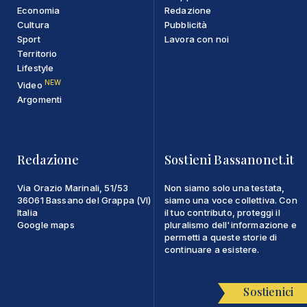
Economia
Redazione
Cultura
Pubblicità
Sport
Lavora con noi
Territorio
Lifestyle
NEW
Video
Argomenti
Redazione
Sostieni Bassanonet.it
Via Orazio Marinali, 51/53
Non siamo solo una testata,
36061 Bassano del Grappa (VI)
siamo una voce collettiva. Con
Italia
il tuo contributo, proteggi il
Google maps
pluralismo dell'informazione e
permetti a queste storie di
continuare a esistere.
Sostienici