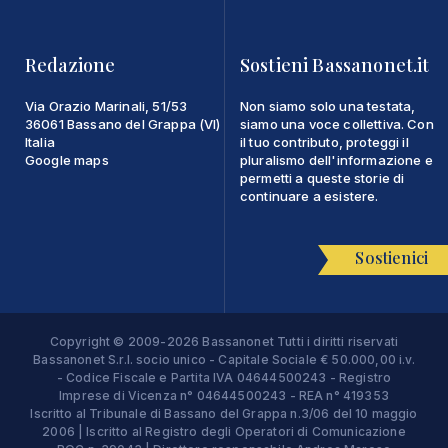
Redazione
Sostieni Bassanonet.it
Via Orazio Marinali, 51/53
Non siamo solo una testata,
36061 Bassano del Grappa (VI)
siamo una voce collettiva. Con
Italia
il tuo contributo, proteggi il
Google maps
pluralismo dell'informazione e
permetti a queste storie di
continuare a esistere.
Sostienici
Copyright © 2009-2026 Bassanonet Tutti i diritti riservati
Bassanonet S.r.l. socio unico - Capitale Sociale € 50.000,00 i.v.
- Codice Fiscale e Partita IVA 04644500243 - Registro
Imprese di Vicenza n° 04644500243 - REA n° 419353
Iscritto al Tribunale di Bassano del Grappa n.3/06 del 10 maggio
2006 | Iscritto al Registro degli Operatori di Comunicazione