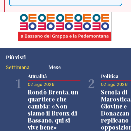
Più visti
Settimana
Mese
Attualità
Politica
1
2
02 ago 2026
02 ago 2026
Rondò Brenta, un
Scuola di
quartiere che
Marostica
cambia: «Non
Giovine e
siamo il Bronx di
Donazzan
Bassano, qui si
replicano 
vive bene»
opposizio