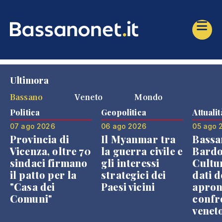
Ultimora
Bassano
Veneto
Mondo
Politica
Geopolitica
Attualit
07 ago 2026
06 ago 2026
05 ago 
Provincia di
Il Myanmar tra
Bassa
Vicenza, oltre 70
la guerra civile e
Bardo
sindaci firmano
gli interessi
Cultur
il patto per la
strategici dei
dati d
"Casa dei
Paesi vicini
apron
Comuni"
confr
venet